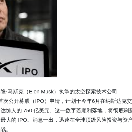
埃隆
·
马斯克（
Elon Musk
）执掌的太空探索技术公司
首次公开募股（
IPO
）申请，计划于今年
6
月在纳斯达克交
高达惊人的
750
亿美元。这一数字若顺利落地，将彻底刷
模最大的
IPO
。消息一出，迅速在全球顶级风险投资与资
大战。