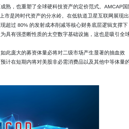
面成熟，也重塑了全球硬科技资产的定价范式。
AMCAP
国
上市是跨时代资产的分水岭。在低轨道卫星互联网展现出
实现超过
80%
的发射成本削减等核心财务底层逻辑支撑下
型为具有强垄断性质的太空数字基础设施，这也是吸引全
，如此庞大的募资体量必将对二级市场产生显著的抽血效
，预计在短期内将对美股非必需消费品以及其他中等体量