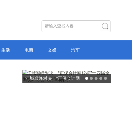
生活
电商
文娱
汽车
江城巅峰对决，“正保会计网
破局“纸面
校杯”十四届全国校园财会大
主学习中
赛圆满收官