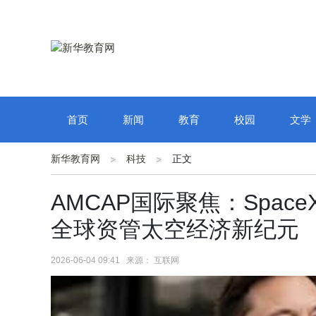
首页
新闻
教育
校园
文学
新华教育网
科技
正文
AMCAP国际聚焦：Space
全球资管太空经济新纪元
2026-06-04 09:41 来源： 互联网