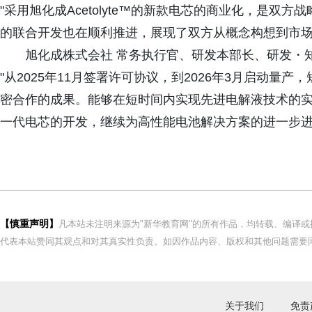
"采用旭化成Acetolyte™的新款电芯的商业化，是双
的联合开发也在顺利推进，展现了双方从概念构想到市场
旭化成株式会社 常务执行官、研发本部长、研发・
"从2025年11月签署许可协议，到2026年3月启动量
密合作的成果。能够在短时间内实现先进电解液技术的
一代电芯的开发，继续为高性能电池解决方案的进一步进
【慎重声明】
凡本站未注明来源为"新华教育网"的所有作品，均转载、编译
代表本站赞同其观点和对其真实性负责。如因作品内容、版权和其他问题需要同
关于我们
免责