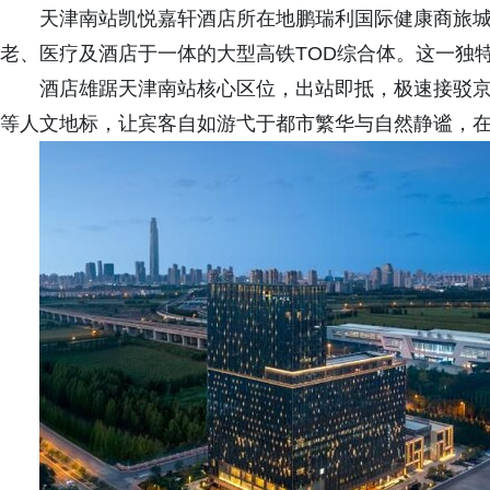
天津南站凯悦嘉轩酒店所在地鹏瑞利国际健康商旅
老、医疗及酒店于一体的大型高铁TOD综合体。这一独
酒店雄踞天津南站核心区位，出站即抵，极速接驳
等人文地标，让宾客自如游弋于都市繁华与自然静谧，