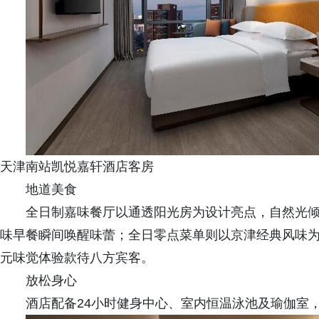
天津南站凯悦嘉轩酒店客房
地道美食
全日制嘉味餐厅以通透阳光房为设计亮点，自然光
味早餐瞬间唤醒味蕾；全日零点菜单则以京津经典风味
元味觉体验款待八方宾客。
放松身心
酒店配备24小时健身中心、室内恒温泳池及瑜伽室