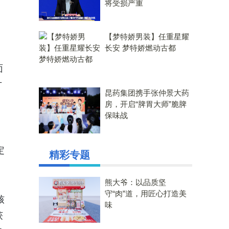
将受损严重
【梦特娇男装】任重星耀
长安 梦特娇燃动古都
面
方
昆药集团携手张仲景大药
房，开启“脾胃大师”脆脾
保味战
定
精彩专题
熊大爷：以品质坚
守“肉”道，用匠心打造美
核
味
获