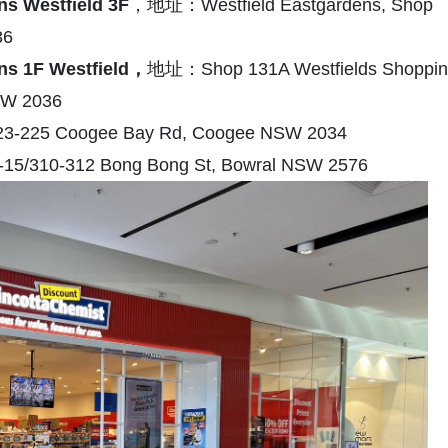
ns Westfield 3F
，地址：Westfield Eastgardens, Shop
36
ns 1F Westfield
，
地址：Shop 131A Westfields Shoppi
SW 2036
-225 Coogee Bay Rd, Coogee NSW 2034
5/310-312 Bong Bong St, Bowral NSW 2576