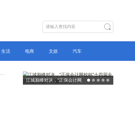
生活
电商
文娱
汽车
破局“纸面教育”：理想树AI自
主学习中心“空间陪伴”的教育
转型新模式
。
。