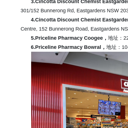
3.Cincotta Discount Chemist Eastgarde
301/152 Bunnerong Rd, Eastgardens NSW 20
4.Cincotta Discount Chemist Eastgarde
Centre, 152 Bunnerong Road, Eastgardens N
5.Priceline Pharmacy Coogee
，
地址：223
6.Priceline Pharmacy Bowral
，
地址：10-1