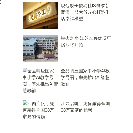
家
现包饺子撬动社区餐饮新
蓝海，熊大爷匠心打造千
店幸福模型
银杏之乡 江苏泰兴优质厂
房即将开拍
全品响应国家中小学AI教
学号召，率先推出AI智慧
教辅
江西启帆，凭何赢得全国
38万家庭的信赖