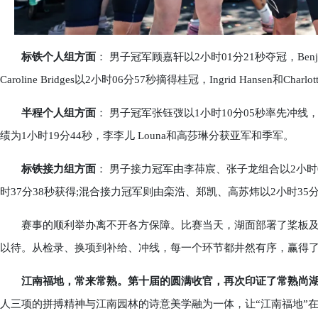
标铁个人组方面
： 男子冠军顾嘉轩以2小时01分21秒夺冠，Benjamin
Caroline Bridges以2小时06分57秒摘得桂冠，Ingrid Hansen和Charl
半程个人组方面
： 男子冠军张钰弢以1小时10分05秒率先冲线，Vesel
绩为1小时19分44秒，李李儿 Louna和高莎琳分获亚军和季军。
标铁接力组方面
： 男子接力冠军由李茽宸、张子龙组合以2小时
时37分38秒获得;混合接力冠军则由栾浩、郑凯、高苏炜以2小时35分
赛事的顺利举办离不开各方保障。比赛当天，湖面部署了桨板及
以待。从检录、换项到补给、冲线，每一个环节都井然有序，赢得
江南福地，常来常熟。第十届的圆满收官，再次印证了常熟尚湖
人三项的拼搏精神与江南园林的诗意美学融为一体，让“江南福地”