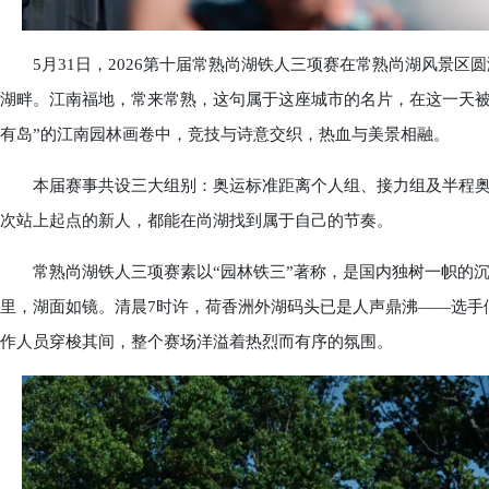
5月31日，2026第十届常熟尚湖铁人三项赛在常熟尚湖风景区
湖畔。江南福地，常来常熟，这句属于这座城市的名片，在这一天被
有岛”的江南园林画卷中，竞技与诗意交织，热血与美景相融。
本届赛事共设三大组别：奥运标准距离个人组、接力组及半程奥
次站上起点的新人，都能在尚湖找到属于自己的节奏。
常熟尚湖铁人三项赛素以“园林铁三”著称，是国内独树一帜的沉浸
里，湖面如镜。清晨7时许，荷香洲外湖码头已是人声鼎沸——选手
作人员穿梭其间，整个赛场洋溢着热烈而有序的氛围。