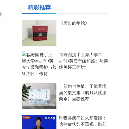
精彩推荐
哪
要
《历史的年轮》
。
福寿园携手上海大学举
办“中英安宁缓和照护与善
终关怀工作坊”
一部饱含热情、正能量满
满的散文集《明月从此望
两乡》重磅推荐
呼吸类疾病进入高发期：
这些症状如不重视，肺部