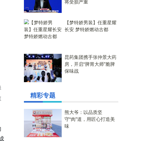
将受损严重
【梦特娇男装】任重星耀
长安 梦特娇燃动古都
昆药集团携手张仲景大药
房，开启“脾胃大师”脆脾
保味战
、
样
精彩专题
谁
熊大爷：以品质坚
守“肉”道，用匠心打造美
味
的
成