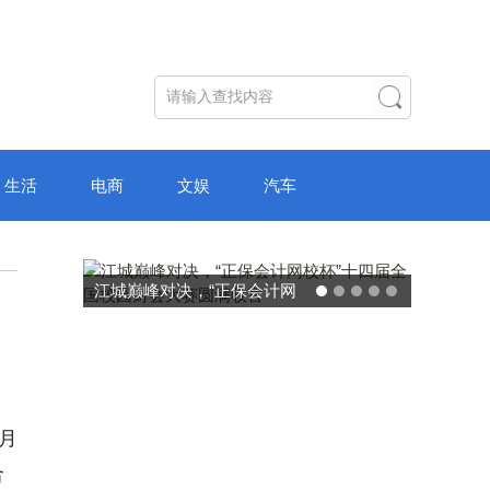
生活
电商
文娱
汽车
破局“纸面教育”：理想树AI自
主学习中心“空间陪伴”的教育
转型新模式
月
合