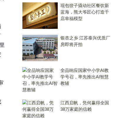
现包饺子撬动社区餐饮新
蓝海，熊大爷匠心打造千
店幸福模型
岗
了
银杏之乡 江苏泰兴优质厂
房即将开拍
里
安
全品响应国家中小学AI教
学号召，率先推出AI智慧
审
教辅
。
成
江西启帆，凭何赢得全国
38万家庭的信赖