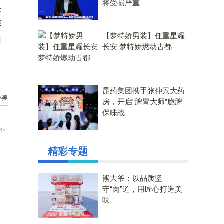
将受损严重
决
影
【梦特娇男装】任重星耀
加
长安 梦特娇燃动古都
昆药集团携手张仲景大药
小美
房，开启“脾胃大师”脆脾
保味战
不
精彩专题
熊大爷：以品质坚
守“肉”道，用匠心打造美
味