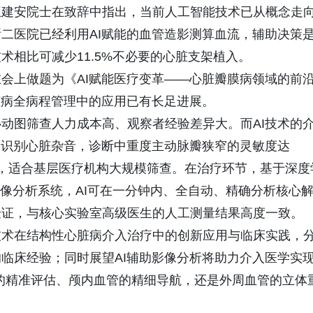
王建安院士在致辞中指出，当前人工智能技术已从概念走
二医院已经利用AI赋能的血管造影测算血流，辅助决策
术相比可减少11.5%不必要的心脏支架植入。
会上做题为《AI赋能医疗变革——心脏瓣膜病领域的前
脏病全病程管理中的应用已有长足进展。
动图筛查人力成本高、观察者经验差异大。而AI技术的
过识别心脏杂音，诊断中重度主动脉瓣狭窄的灵敏度达
效益，适合基层医疗机构大规模筛查。在治疗环节，基于深度
影像分析系统，AI可在一分钟内、全自动、精确分析核心
验证，与核心实验室高级医生的人工测量结果高度一致。
技术在结构性心脏病介入治疗中的创新应用与临床实践，
临床经验；同时展望AI辅助影像分析将助力介入医学实
变的精准评估、颅内血管的精细导航，还是外周血管的立体