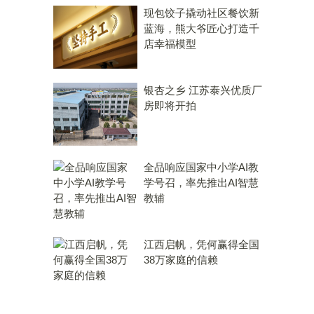
现包饺子撬动社区餐饮新
蓝海，熊大爷匠心打造千
店幸福模型
银杏之乡 江苏泰兴优质厂
房即将开拍
全品响应国家中小学AI教
学号召，率先推出AI智慧
教辅
江西启帆，凭何赢得全国
38万家庭的信赖