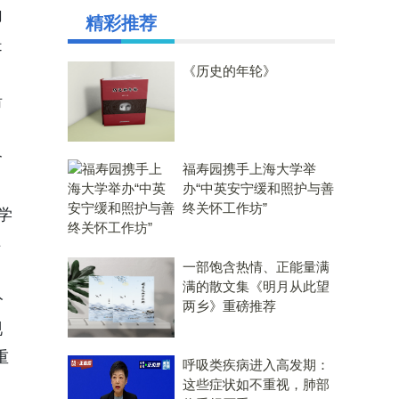
向
精彩推荐
是
《历史的年轮》
沿
介
福寿园携手上海大学举
办“中英安宁缓和照护与善
终关怀工作坊”
学
解
一部饱含热情、正能量满
满的散文集《明月从此望
分
两乡》重磅推荐
现
重
呼吸类疾病进入高发期：
这些症状如不重视，肺部