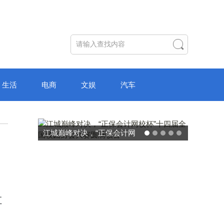
生活
电商
文娱
汽车
江城巅峰对决，“正保会计网
校杯”十四届全国校园财会大
赛圆满收官
汇