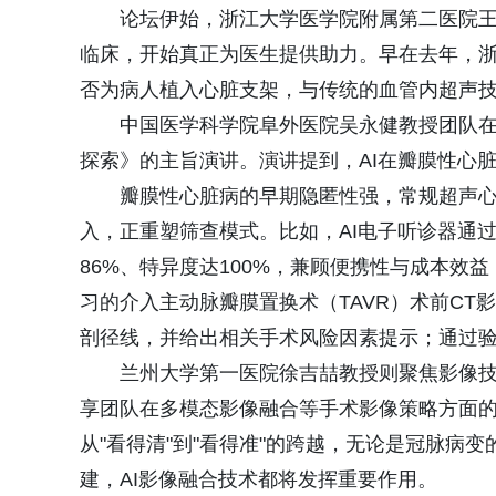
论坛伊始，浙江大学医学院附属第二医院
临床，开始真正为医生提供助力。早在去年，浙
否为病人植入心脏支架，与传统的血管内超声技
中国医学科学院阜外医院吴永健教授团队在
探索》的主旨演讲。演讲提到，AI在瓣膜性心
瓣膜性心脏病的早期隐匿性强，常规超声心
入，正重塑筛查模式。比如，AI电子听诊器通
86%、特异度达100%，兼顾便携性与成本
习的介入主动脉瓣膜置换术（TAVR）术前CT
剖径线，并给出相关手术风险因素提示；通过
兰州大学第一医院徐吉喆教授则聚焦影像
享团队在多模态影像融合等手术影像策略方面的
从"看得清"到"看得准"的跨越，无论是冠脉病
建，AI影像融合技术都将发挥重要作用。