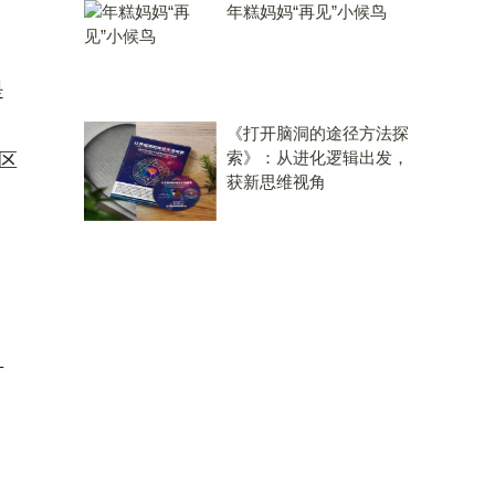
年糕妈妈“再见”小候鸟
是
《打开脑洞的途径方法探
索》：从进化逻辑出发，
区
获新思维视角
的
方