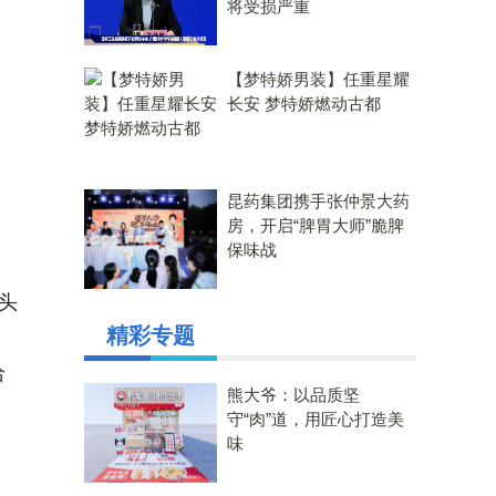
将受损严重
【梦特娇男装】任重星耀
长安 梦特娇燃动古都
昆药集团携手张仲景大药
房，开启“脾胃大师”脆脾
保味战
头
精彩专题
给
熊大爷：以品质坚
守“肉”道，用匠心打造美
味