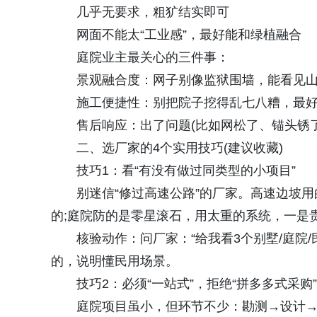
几乎无要求，粗犷结实即可
网面不能太“工业感”，最好能和绿植融合
庭院业主最关心的三件事：
景观融合度：网子别像监狱围墙，能看见山
施工便捷性：别把院子挖得乱七八糟，最好
售后响应：出了问题(比如网松了、锚头锈了)
二、选厂家的4个实用技巧(建议收藏)
技巧1：看“有没有做过同类型的小项目”
别迷信“修过高速公路”的厂家。高速边坡用
的;庭院防的是零星滚石，用太重的系统，一是
核验动作：问厂家：“给我看3个别墅/庭院/
的，说明懂民用场景。
技巧2：必须“一站式”，拒绝“拼多多式采购”
庭院项目虽小，但环节不少：勘测→设计→