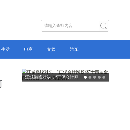
生活
电商
文娱
汽车
江城巅峰对决，“正保会计网
破局“纸面
南
校杯”十四届全国校园财会大
主学习中
赛圆满收官