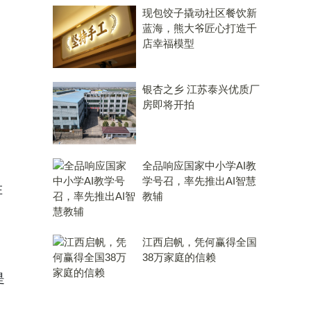
现包饺子撬动社区餐饮新
蓝海，熊大爷匠心打造千
店幸福模型
银杏之乡 江苏泰兴优质厂
房即将开拍
全品响应国家中小学AI教
学号召，率先推出AI智慧
在
教辅
江西启帆，凭何赢得全国
38万家庭的信赖
是