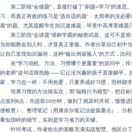
第二阶段“会做题”，直接打破了“刷题=学习”的迷
习，而真正有效的练习是“选合适的题”：太简单的没必
着”的题。尤其提醒学生别沉迷难题，毕竟中高考里难题
第三阶段“会讲题”堪称学霸的秘密武器。这可不是简
当你能教会别人时，才算真正掌握。作者分享自己初中当
让自己发现知识漏洞，这种“输出倒逼输入”的方式，比
在“学习动机、方法、习惯哪个更重要”的追问中，
的老师”这句话很危险——它让没兴趣的孩子直接躺平。
家，学习也一样：不用热爱，只要养成好习惯，照样能
培养习惯的方法很实在：用“福格行为模型”，把目标
点改到6点，先提前10分钟，做到了就及时庆祝，慢慢
便检查）、整理笔记（用康奈尔笔记法提炼重点）、分
看似琐碎的细节，实则是学习省力的关键。
针对考试，作者给出的策略充满实战智慧。他区分了“