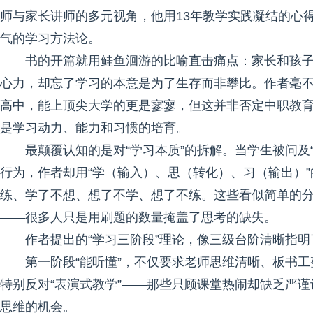
师与家长讲师的多元视角，他用13年教学实践凝结的心
气的学习方法论。
书的开篇就用鲑鱼洄游的比喻直击痛点：家长和孩
心力，却忘了学习的本意是为了生存而非攀比。作者毫
高中，能上顶尖大学的更是寥寥，但这并非否定中职教
是学习动力、能力和习惯的培育。
最颠覆认知的是对“学习本质”的拆解。当学生被问及“
行为，作者却用“学（输入）、思（转化）、习（输出）”
练、学了不想、想了不学、想了不练。这些看似简单的分
——很多人只是用刷题的数量掩盖了思考的缺失。
作者提出的“学习三阶段”理论，像三级台阶清晰指
第一阶段“能听懂”，不仅要求老师思维清晰、板书
特别反对“表演式教学”——那些只顾课堂热闹却缺乏严
思维的机会。