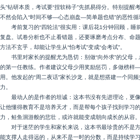
头”钻研本质，考试要“捏软柿子”先抓易得分。特别提
不然会陷入“时间不够—心态崩盘—简单题也错”的恶性循
考前复习的“四轮法”很实用：课后花1分钟回顾，睡
复盘。试卷分析也不止看错题，还要琢磨考点分布、命
方法不玄乎，却能让学生从“怕考试”变成“会考试”。
书里对家长的提醒尤为恳切：别做“向外求”的父母
的第一任教练。作者建议父母少用奖励惩罚，多做榜样
用。他发起的“周二夜话”家长沙龙，就是想搭建一个同
力。
最动人的是作者的坦诚：这本书没有先进理论，更像“
让他懂得教育不是培养天才，而是帮每个孩子找到学习
力，鲑鱼洄游般的悲壮，或许就能变成朝向成长的从容
对于迷茫的学生和家长来说，这本书最珍贵的不是
能支撑人走得远的，从来不是一时的分数，而是持续学