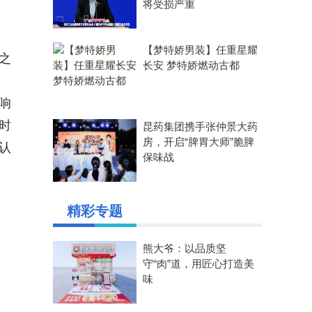
将受损严重
【梦特娇男装】任重星耀
之
长安 梦特娇燃动古都
响
时
昆药集团携手张仲景大药
房，开启“脾胃大师”脆脾
认
保味战
精彩专题
熊大爷：以品质坚
守“肉”道，用匠心打造美
味