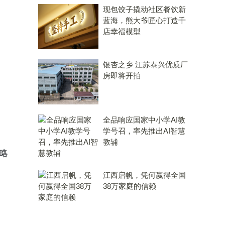
现包饺子撬动社区餐饮新
蓝海，熊大爷匠心打造千
店幸福模型
银杏之乡 江苏泰兴优质厂
房即将开拍
全品响应国家中小学AI教
学号召，率先推出AI智慧
教辅
略
江西启帆，凭何赢得全国
38万家庭的信赖