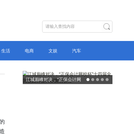
生活
电商
文娱
汽车
破局“纸面教育”：理想树AI自
，
主学习中心“空间陪伴”的教育
转型新模式
的
造