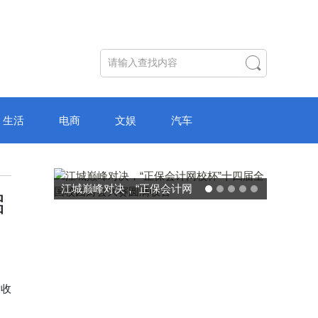
生活
电商
文娱
汽车
破局“纸面教育”：理想树AI自
启
主学习中心“空间陪伴”的教育
转型新模式
满收