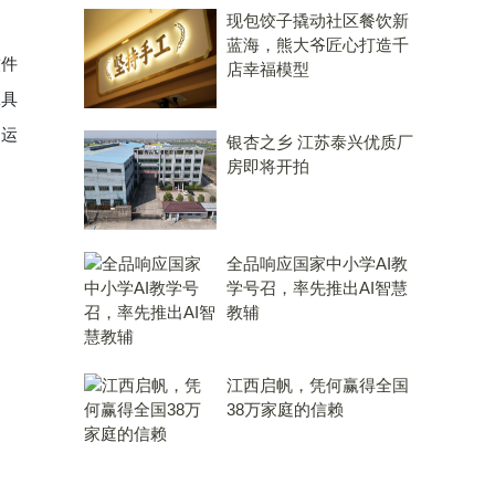
现包饺子撬动社区餐饮新
蓝海，熊大爷匠心打造千
软件
店幸福模型
工具
、运
银杏之乡 江苏泰兴优质厂
房即将开拍
全品响应国家中小学AI教
学号召，率先推出AI智慧
教辅
江西启帆，凭何赢得全国
38万家庭的信赖