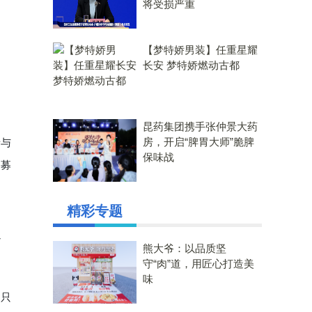
将受损严重
【梦特娇男装】任重星耀
长安 梦特娇燃动古都
昆药集团携手张仲景大药
房，开启“脾胃大师”脆脾
者与
保味战
招募
精彩专题
了
熊大爷：以品质坚
守“肉”道，用匠心打造美
味
，只