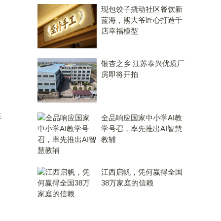
现包饺子撬动社区餐饮新
蓝海，熊大爷匠心打造千
店幸福模型
银杏之乡 江苏泰兴优质厂
房即将开拍
手
全品响应国家中小学AI教
学号召，率先推出AI智慧
、
教辅
江西启帆，凭何赢得全国
38万家庭的信赖