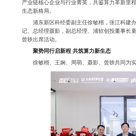
产业链核心企业与行业菁英，共鉴算力革新里
生态新格局。
浦东新区科经委副主任徐敏栩，张江科建办副
记、总经理聂影，副总经理、浦软创投董事长童
曾轶出席活动。
聚势同行启新程 共筑算力新生态
徐敏栩、王娴、周萌、聂影、曾轶共同为实