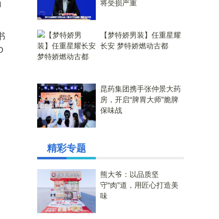
将受损严重
力
【梦特娇男装】任重星耀
书
长安 梦特娇燃动古都
O
昆药集团携手张仲景大药
房，开启“脾胃大师”脆脾
保味战
精彩专题
熊大爷：以品质坚
守“肉”道，用匠心打造美
味