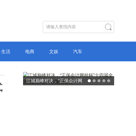
生活
电商
文娱
汽车
破局“纸面教育”：理想树AI自
式
主学习中心“空间陪伴”的教育
转型新模式