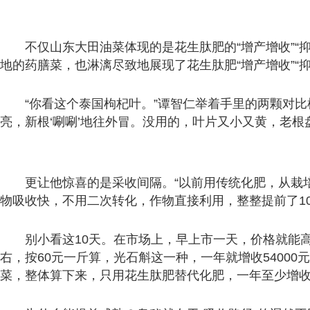
不仅山东大田油菜体现的是花生肽肥的“增产增收”“
地的药膳菜，也淋漓尽致地展现了花生肽肥“增产增收”“抑菌
“你看这个泰国枸杞叶。”谭智仁举着手里的两颗对
亮，新根‘唰唰’地往外冒。没用的，叶片又小又黄，老根
更让他惊喜的是采收间隔。“以前用传统化肥，从栽
物吸收快，不用二次转化，作物直接利用，整整提前了10
别小看这10天。在市场上，早上市一天，价格就能高
右，按60元一斤算，光石斛这一种，一年就增收54000
菜，整体算下来，只用花生肽肥替代化肥，一年至少增收1