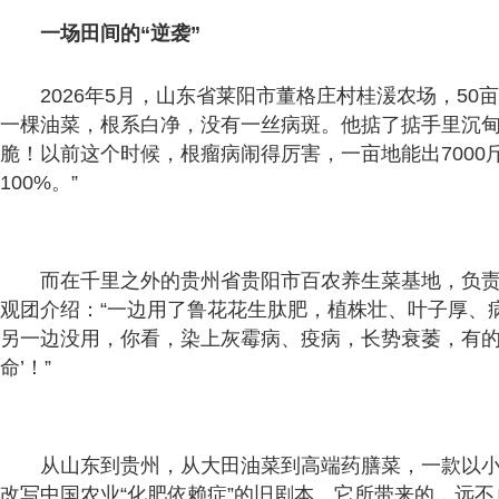
一场田间的“逆袭”
2026年5月，山东省莱阳市董格庄村桂湲农场，5
一棵油菜，根系白净，没有一丝病斑。他掂了掂手里沉甸
脆！以前这个时候，根瘤病闹得厉害，一亩地能出7000
100%。”
而在千里之外的贵州省贵阳市百农养生菜基地，负
观团介绍：“一边用了鲁花花生肽肥，植株壮、叶子厚、
另一边没用，你看，染上灰霉病、疫病，长势衰萎，有的
命’！”
从山东到贵州，从大田油菜到高端药膳菜，一款以
改写中国农业“化肥依赖症”的旧剧本。它所带来的，远