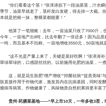
“你们看看这个茎！”张泽涛掐下一段油菜茎，汁水
季节，油菜早就老了，茎杆发白发硬，得去掉一大截。
本就是把根一抹，整棵菜都能要！”
他算了一笔细账：去年，一亩油菜只收了7000斤，也
今年，一亩地产出8吨，比去年翻了一倍还多！因为品质
一吨，而且基本不扣称。一亩地增收3550元，50亩地就是1
“这不光是产量上来了，关键是菜好吃啊！”张泽涛
翠绿翠绿的，口感甜丝丝的。以前施用化肥的油菜，一煮
这，就是花生肽肥“增产增收”“抑菌祛病”“提质美味
肽直接作用于作物代谢，激发其内在抗病基因，同时发
瘤病等病害。作物健康了，风味物质自然积累得更丰富
贵州·药膳菜基地——“早上市10天，一年多收3茬，增