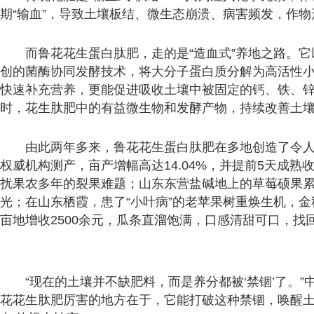
期“输血”，导致土壤板结、微生态崩溃、病害频发，作物
而鲁花花生蛋白肽肥，走的是“造血式”养地之路。它
创的菌酶协同发酵技术，将大分子蛋白质分解为高活性
快速补充营养，更能促进吸收土壤中被固定的钙、铁、
时，花生肽肥中的有益微生物和发酵产物，持续改善土
由此两年多来，鲁花花生蛋白肽肥在多地创造了令
权威机构测产，亩产增幅高达14.04%，并提前5天成
扰果农多年的裂果难题；山东东营盐碱地上的草莓硕果
光；在山东栖霞，患了“小叶病”的老苹果树重焕生机，
亩地增收2500余元，瓜条直溜饱满，口感清甜可口，找回
“现在的土壤并不缺肥料，而是养分都被‘禁锢’了。
花花生肽肥厉害的地方在于，它能打破这种禁锢，唤醒土壤