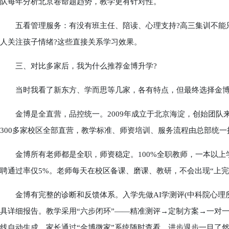
队每年分析北京卷命题趋势，教学更有针对性。
五看管理服务：有没有班主任、陪读、心理支持?高三集训不能只
人关注孩子情绪?这些直接关系学习效果。
三、对比多家后，我为什么推荐金博升学?
当时我看了新东方、学而思等几家，各有特点，但最终选择金博
金博是全直营，品控统一。2009年成立于北京海淀，创始团队来
300多家校区全部直营，教学标准、师资培训、服务流程由总部统一
金博所有老师都是全职，师资稳定。100%全职教师，一本以上学
聘通过率仅5%。老师每天在校区备课、磨课、教研，不会出现“上完
金博有完整的诊断和反馈体系。入学先做AI学测评(中科院心理所
具详细报告。教学采用“六步闭环”——精准测评→定制方案→一对
线自动生成，家长通过“金博微家”系统随时查看，进步退步一目了