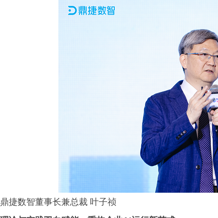
鼎捷数智董事长兼总裁 叶子祯