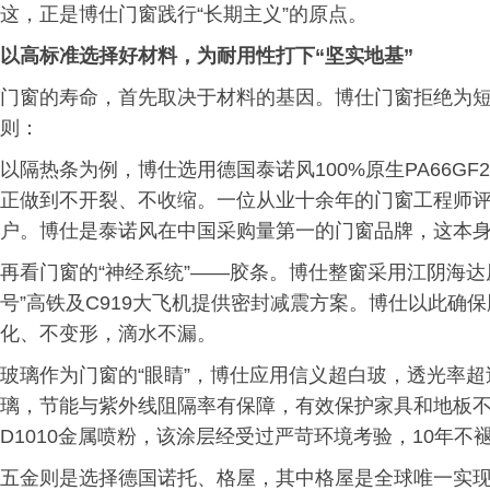
这，正是博仕门窗践行“长期主义”的原点。
以高标准选择
好材料
，
为耐用性打下“
坚实
地基”
门窗的寿命，首先取决于材料的基因。博仕门窗拒绝为短
则：
以隔热条为例，博仕选用德国泰诺风100%原生PA66G
正做到不开裂、不收缩。一位从业十余年的门窗工程师评
户。博仕是泰诺风在中国采购量第一的门窗品牌，这本身
再看门窗的“神经系统”——胶条。博仕整窗采用江阴海达原
号”高铁及C919大飞机提供密封减震方案。博仕以此确
化、不变形，滴水不漏。
玻璃作为门窗的“眼睛”，博仕应用信义超白玻，透光率超过
璃，节能与紫外线阻隔率有保障，有效保护家具和地板不褪色
D1010金属喷粉，该涂层经受过严苛环境考验，10年不
五金则是选择德国诺托、格屋，其中格屋是全球唯一实现