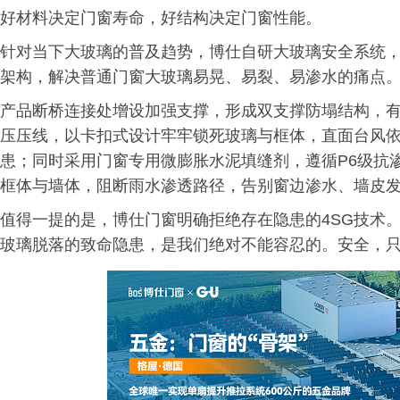
好材料决定门窗寿命，好结构决定门窗性能。
针对当下大玻璃的普及趋势，博仕自研大玻璃安全系统
架构，解决普通门窗大玻璃易晃、易裂、易渗水的痛点
产品断桥连接处增设加强支撑，形成双支撑防塌结构，
压压线，以卡扣式设计牢牢锁死玻璃与框体，直面台风
患；同时采用门窗专用微膨胀水泥填缝剂，遵循P6级抗
框体与墙体，阻断雨水渗透路径，告别窗边渗水、墙皮
值得一提的是，博仕门窗明确拒绝存在隐患的4SG技术
玻璃脱落的致命隐患，是我们绝对不能容忍的。安全，只