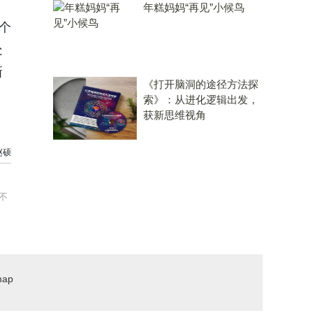
年糕妈妈“再见”小候鸟
个
处
新
《打开脑洞的途径方法探
索》：从进化逻辑出发，
获新思维视角
赵硕
不
map