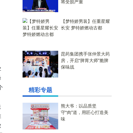
将受损严重
【梦特娇男装】任重星耀
长安 梦特娇燃动古都
昆药集团携手张仲景大药
房，开启“脾胃大师”脆脾
保味战
业
峰
个
精彩专题
熊大爷：以品质坚
走
守“肉”道，用匠心打造美
唯
味
致