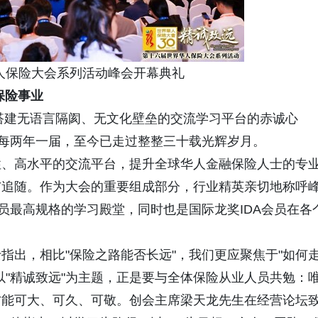
保险大会系列活动峰会开幕典礼
保险事业
搭建无语言隔阂、无文化壁垒的交流学习平台的赤诚心
会每两年一届，至今已走过整整三十载光辉岁月。
、高水平的交流平台，提升全球华人金融保险人士的专
与追随。作为大会的重要组成部分，行业精英亲切地称呼
员最高规格的学习殿堂，同时也是国际龙奖IDA会员在各
出，相比"保险之路能否长远"，我们更应聚焦于"如何
以"精诚致远"为主题，正是要与全体保险从业人员共勉：
方能可大、可久、可敬。创会主席梁天龙先生在经营论坛