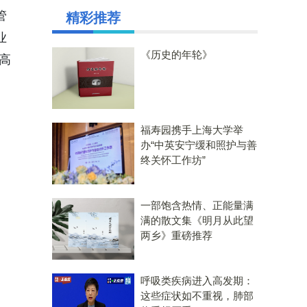
管
精彩推荐
业
《历史的年轮》
高
福寿园携手上海大学举
办“中英安宁缓和照护与善
终关怀工作坊”
一部饱含热情、正能量满
满的散文集《明月从此望
两乡》重磅推荐
呼吸类疾病进入高发期：
这些症状如不重视，肺部