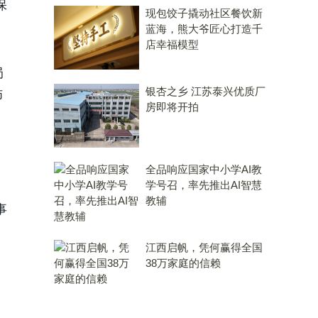
保
现包饺子撬动社区餐饮新
蓝海，熊大爷匠心打造千
店幸福模型
局
银杏之乡 江苏泰兴优质厂
师
房即将开拍
全品响应国家中小学AI教
学号召，率先推出AI智慧
教辅
事
江西启帆，凭何赢得全国
38万家庭的信赖