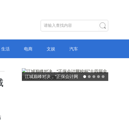
生活
电商
文娱
汽车
江城巅峰对决，“正保会计网
城
校杯”十四届全国校园财会大
赛圆满收官
站