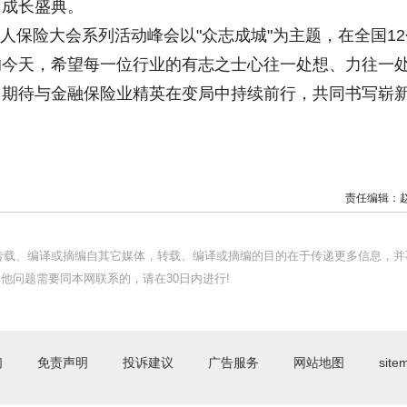
习成长盛典。
华人保险大会系列活动峰会以"众志成城"为主题，在全国12
的今天，希望每一位行业的有志之士心往一处想、力往一
。期待与金融保险业精英在变局中持续前行，共同书写崭
责任编辑：
均转载、编译或摘编自其它媒体，转载、编译或摘编的目的在于传递更多信息，并
他问题需要同本网联系的，请在30日内进行!
们
免责声明
投诉建议
广告服务
网站地图
site