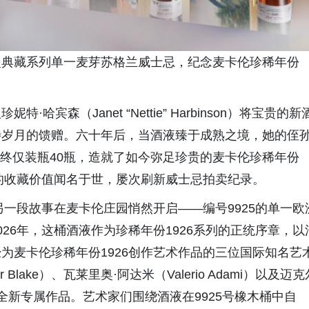
tion 浪漫典藏系列单一麦芽苏格兰威士忌，纪念麦卡伦珍稀年份
宾森（Janet “Nettie” Harbinson）将宝贵的新
待岁月的馈赠。六十年后，当酒液臻于成熟之境，她的侄
装瓶，最终仅装瓶40瓶，造就了如今弥足珍贵的麦卡伦珍稀年份
高的收藏价值闻名于世，屡次刷新威士忌拍卖纪录。
另一段故事在麦卡伦庄园悄然开启——编号9925的单一欧
26年，这桶酒液作为珍稀年份1926系列的正统序章，以
为麦卡伦珍稀年份1926创作艺术作品的三位国际知名艺
Blake）、瓦莱里奥·阿达米（Valerio Adami）以及迈克
系列创作全新专属作品。艺术家们围绕酒液在9925号橡木桶中自