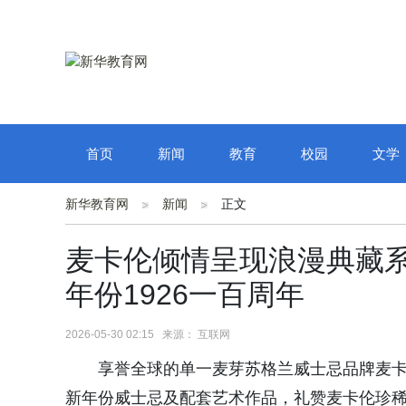
首页
新闻
教育
校园
文学
新华教育网
新闻
正文
麦卡伦倾情呈现浪漫典藏系
年份1926一百周年
2026-05-30 02:15 来源： 互联网
享誉全球的单一麦芽苏格兰威士忌品牌麦卡伦隆重发
新年份威士忌及配套艺术作品，礼赞麦卡伦珍稀年