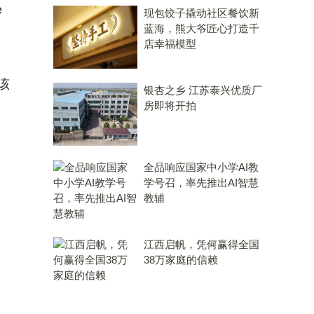
e
现包饺子撬动社区餐饮新
蓝海，熊大爷匠心打造千
店幸福模型
该
银杏之乡 江苏泰兴优质厂
房即将开拍
全品响应国家中小学AI教
学号召，率先推出AI智慧
教辅
江西启帆，凭何赢得全国
38万家庭的信赖