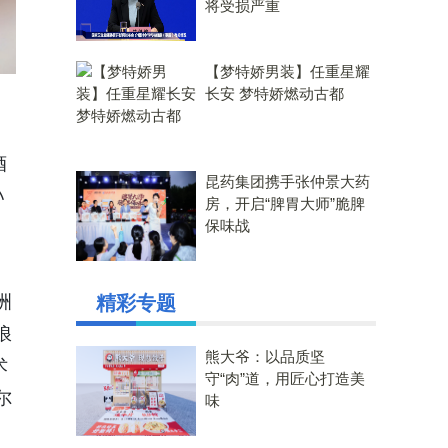
将受损严重
【梦特娇男装】任重星耀
长安 梦特娇燃动古都
酒
昆药集团携手张仲景大药
孙
房，开启“脾胃大师”脆脾
保味战
洲
精彩专题
浪
熊大爷：以品质坚
术
守“肉”道，用匠心打造美
尔
味