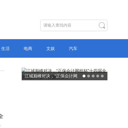
生活
电商
文娱
汽车
破局“纸面教育”：理想树AI自
主学习中心“空间陪伴”的教育
转型新模式
全
每