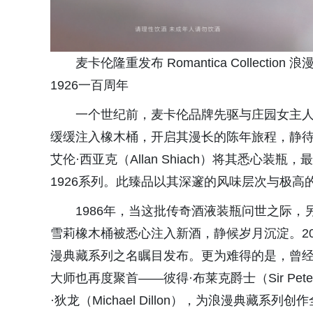
麦卡伦隆重发布 Romantica Collec
1926一百周年
一个世纪前，麦卡伦品牌先驱与庄园女主人珍妮特·哈
缓缓注入橡木桶，开启其漫长的陈年旅程，静
艾伦·西亚克（Allan Shiach）将其悉心
1926系列。此臻品以其深邃的风味层次与极
1986年，当这批传奇酒液装瓶问世之际，
雪莉橡木桶被悉心注入新酒，静候岁月沉淀。20
漫典藏系列之名瞩目发布。更为难得的是，曾经
大师也再度聚首——彼得·布莱克爵士（Sir Peter 
·狄龙（Michael Dillon），为浪漫典藏