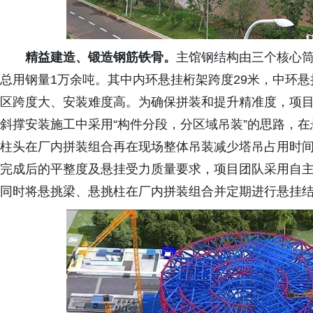
精益建造、锻造钢筋铁骨。
主馆钢结构由三个核心筒
总用钢量1万余吨。其中内环悬挂桁架跨度29米，中环悬
区跨度大、安装难度高。为确保拼装和提升精准度，项目
斜撑安装施工中采用“构件分段，分区域吊装”的思路，
柱头在厂内拼装组合再在现场整体吊装减少塔吊占用时
完成后的平整度及悬挂受力质量要求，项目团队采用自主
同时将悬挑梁、悬挑柱在厂内拼装组合并定期进行悬挂