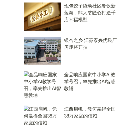
现包饺子撬动社区餐饮新
蓝海，熊大爷匠心打造千
店幸福模型
银杏之乡 江苏泰兴优质厂
房即将开拍
全品响应国家中小学AI教
学号召，率先推出AI智慧
教辅
江西启帆，凭何赢得全国
38万家庭的信赖