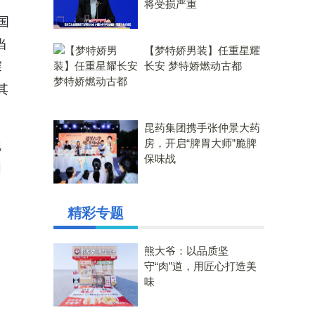
将受损严重
国
当
【梦特娇男装】任重星耀
深
长安 梦特娇燃动古都
其
昆药集团携手张仲景大药
房，开启“脾胃大师”脆脾
锐
保味战
围
精彩专题
熊大爷：以品质坚
守“肉”道，用匠心打造美
味