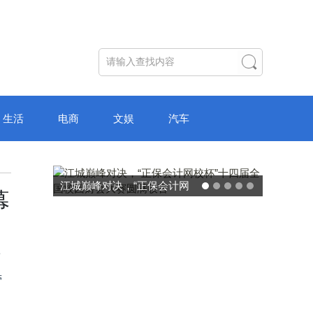
生活
电商
文娱
汽车
破局“纸面教育”：理想树AI自
幕
主学习中心“空间陪伴”的教育
转型新模式
南
营