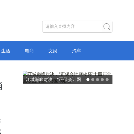
生活
电商
文娱
汽车
破局“纸面教育”：理想树AI自
消
主学习中心“空间陪伴”的教育
转型新模式
序
优