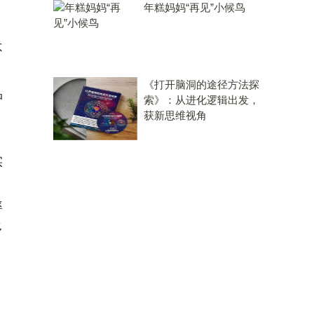
年糕妈妈“再见”小候鸟
。
不
《打开脑洞的途径方法探
品
索》：从进化逻辑出发，
。
获新思维视角
，
实
率
多