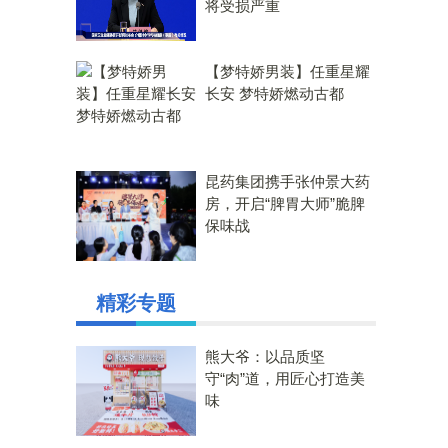
将受损严重
【梦特娇男装】任重星耀
长安 梦特娇燃动古都
昆药集团携手张仲景大药
房，开启“脾胃大师”脆脾
保味战
精彩专题
熊大爷：以品质坚
守“肉”道，用匠心打造美
味