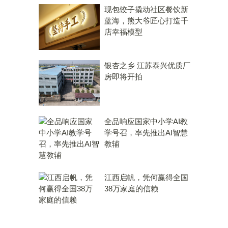
现包饺子撬动社区餐饮新
蓝海，熊大爷匠心打造千
店幸福模型
银杏之乡 江苏泰兴优质厂
房即将开拍
全品响应国家中小学AI教
学号召，率先推出AI智慧
教辅
江西启帆，凭何赢得全国
38万家庭的信赖