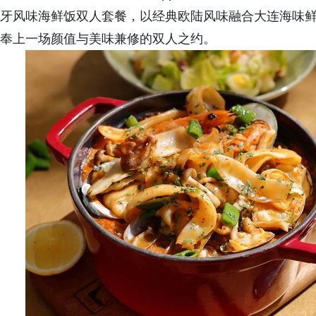
牙风味海鲜饭双人套餐，以经典欧陆风味融合大连海味
奉上一场颜值与美味兼修的双人之约。