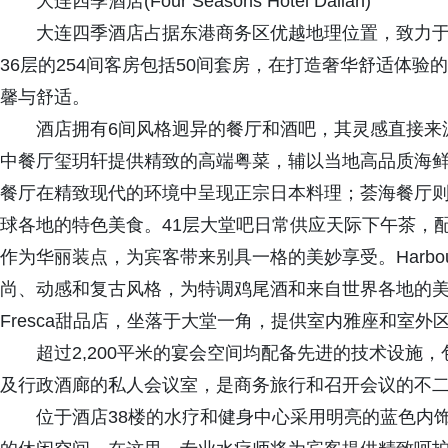
大连四季酒店(Four Seasons Hotel Dalian)
大连四季酒店占据东港商务区优越地理位置，致力于
36层的254间客房包括50间套房，在打造奢华舒适体
馨与舒适。
酒店拥有6间风格迥异的餐厅和酒吧，其灵感直接来
中餐厅玺玥轩提供精致的高端粤菜，辅以当地高品质海
餐厅在精致现代的环境中呈现正宗日本料理；荟海餐厅
球各地的特色美食。41层大堂吧日常供应天际下午茶，
作为华丽装点，为宾客带来别具一格的美妙享受。Harbo
尚、动感和复古风格，为特调鸡尾酒和来自世界各地的
Fresca甜品店，坐落于大堂一角，提供室内雅座和室外
超过2,200平米的宴会空间均配备先进的技术设施
及行政酒廊的私人会议室，是商务旅行和召开会议的不
位于酒店38楼的水疗和健身中心采用明亮的蓝色内