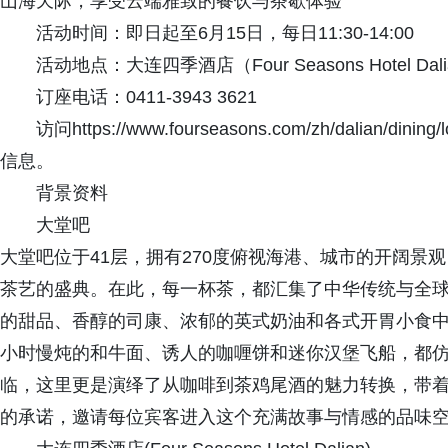
山海天际，享受云端雅致的餐饮与茶歇体验
活动时间：即日起至6月15日，每日11:30-14:00
活动地点：大连四季酒店（Four Seasons Hotel Dal
订座电话：0411-3943 3621
访问https://www.fourseasons.com/zh/dalian/d
信息。
背景资料
大堂吧
大堂吧位于41层，拥有270度俯视海港、城市的开阔景
茶艺的盛典。在此，每一杯茶，都汇集了中华传统与全
的甜品、香醇的司康、浓郁的英式奶油和各式开胃小食
小时慢炖的和牛面、诱人的咖喱饼和迷你汉堡飞船，都
临，这里更是演绎了从咖啡到茶鸡尾酒的魅力转换，带
的承诺，邀请每位宾客进入这个充满故事与情感的品味