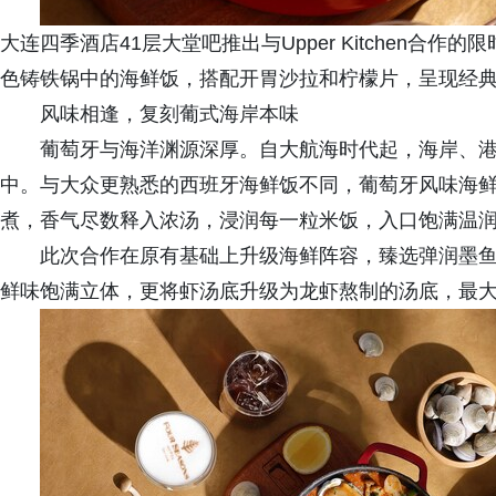
大连四季酒店41层大堂吧推出与Upper Kitchen
色铸铁锅中的海鲜饭，搭配开胃沙拉和柠檬片，呈现经
风味相逢，复刻葡式海岸本味
葡萄牙与海洋渊源深厚。自大航海时代起，海岸、
中。与大众更熟悉的西班牙海鲜饭不同，葡萄牙风味海
煮，香气尽数释入浓汤，浸润每一粒米饭，入口饱满温
此次合作在原有基础上升级海鲜阵容，臻选弹润墨
鲜味饱满立体，更将虾汤底升级为龙虾熬制的汤底，最