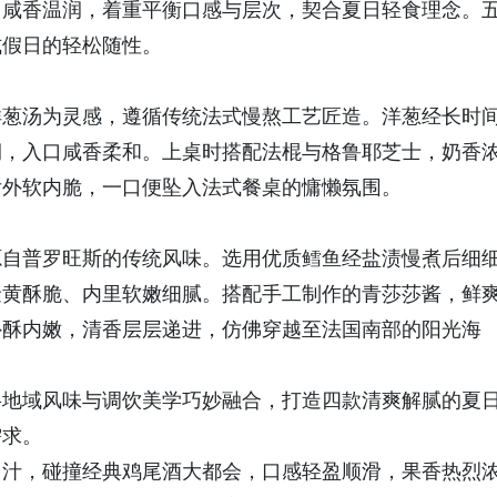
，咸香温润，着重平衡口感与层次，契合夏日轻食理念。
式假日的轻松随性。
洋葱汤为灵感，遵循传统法式慢熬工艺匠造。洋葱经长时
润，入口咸香柔和。上桌时搭配法棍与格鲁耶芝士，奶香
后外软内脆，一口便坠入法式餐桌的慵懒氛围。
源自普罗旺斯的传统风味。选用优质鳕鱼经盐渍慢煮后细
金黄酥脆、内里软嫩细腻。搭配手工制作的青莎莎酱，鲜
外酥内嫩，清香层层递进，仿佛穿越至法国南部的阳光海
将地域风味与调饮美学巧妙融合，打造四款清爽解腻的夏
需求。
多汁，碰撞经典鸡尾酒大都会，口感轻盈顺滑，果香热烈