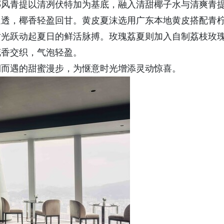
椰风青提以清冽伏特加为基底，融入清甜椰子水与清爽青
通透，椰香轻盈回甘。黄皮夏沫选用广东本地黄皮搭配青
时光跃动起夏日的鲜活脉搏。玫瑰荔夏则加入自制荔枝玫
花香交织，气泡轻盈。
期而遇的甜蜜漫步，为惬意时光增添灵动惊喜。