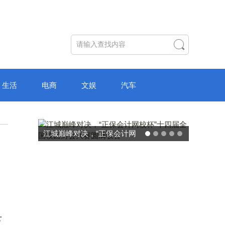
生活
电商
文娱
汽车
破局“纸面教育”：理想树AI自
主学习中心“空间陪伴”的教育
转型新模式
下