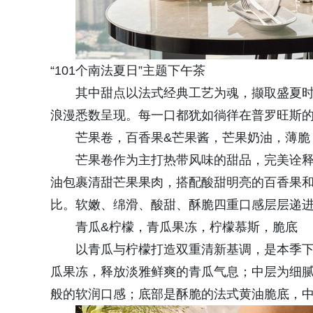
“101个南法夏日”主题下午茶
其中甜点以法式经典工艺为魂，撷取盛夏
浪漫悉数呈现。每一口都犹如徜徉在普罗旺斯
芒果卷，百香果&芒果酱，芒果奶油，薄脆
芒果卷作为主打热带风味的甜品，完美诠释
油包裹清甜芒果果肉，搭配酸甜明亮的百香果
比。软嫩、绵滑、酸甜、酥脆四重口感层层递
青瓜&柠檬，青瓜果冻，柠檬慕斯，脆底
以青瓜与柠檬打造双重清新基调，是本季
瓜果冻，释放淡雅鲜爽的青瓜气息；中层为细
般的软润口感；底部是酥脆的法式黄油脆底，