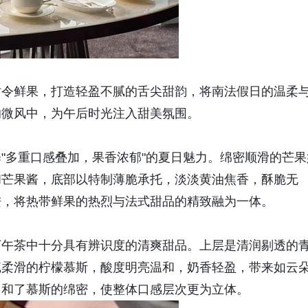
时令鲜果，打造轻盈不腻的舌尖甜韵，将南法假日的温柔
的微风中，为午后时光注入甜美氛围。
"多重口感叠加，果香浓郁"的夏日魅力。绵密顺滑的芒果
和芒果酱，底部以特制薄脆承托，淡淡黄油焦香，酥脆无
进，将热带鲜果的热烈与法式甜品的精致融为一体。
下午茶中十分具有辨识度的清爽甜品。上层是清润剔透的
腻柔滑的柠檬慕斯，酸度明亮温和，奶香轻盈，带来如云
中和了慕斯的绵密，使整体口感层次更为立体。