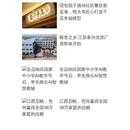
现包饺子撬动社区餐饮新
蓝海，熊大爷匠心打造千
店幸福模型
银杏之乡 江苏泰兴优质厂
房即将开拍
全品响应国家中小学AI教
学号召，率先推出AI智慧
教辅
江西启帆，凭何赢得全国
38万家庭的信赖