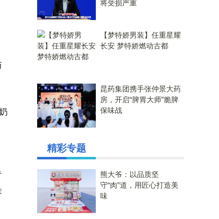
将受损严重
【梦特娇男装】任重星耀
长安 梦特娇燃动古都
与
昆药集团携手张仲景大药
房，开启“脾胃大师”脆脾
保味战
奶
精彩专题
青
熊大爷：以品质坚
守“肉”道，用匠心打造美
朵
味