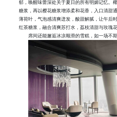
郁，唤醒味蕾深处关于夏日的所有明媚记忆。
糖浆，再以樱花糖浆增添柔和花香，入口清甜
薄荷叶，气泡感清爽迸发，酸甜解腻，让午后
红茶糖浆，融合清爽苏打水，荔枝清甜与玫瑰
席间还能邂逅冰凉顺滑的雪糕，如一场不