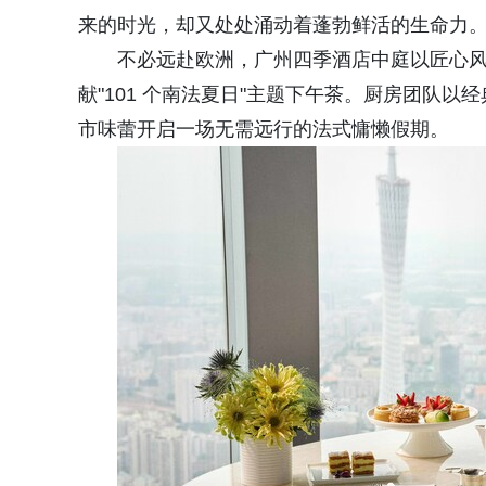
来的时光，却又处处涌动着蓬勃鲜活的生命力
不必远赴欧洲，广州四季酒店中庭以匠心
献"101 个南法夏日"主题下午茶。厨房团队
市味蕾开启一场无需远行的法式慵懒假期。