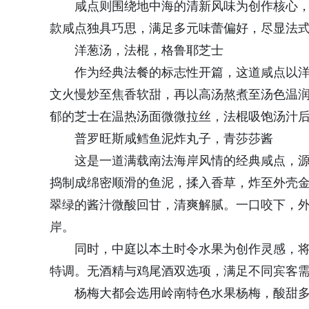
咸点则围绕地中海的清新风味为创作核心
款咸点独具巧思，满足多元味蕾偏好，尽显法
洋葱汤，法棍，格鲁耶芝士
作为经典法餐的标志性开篇，这道咸点以
文火慢炒至焦香软甜，再以高汤熬煮至汤色温
郁的芝士在温热汤面微微拉丝，法棍吸饱汤汁
普罗旺斯咸鳕鱼泥炸丸子，青莎莎酱
这是一道满载南法海岸风情的经典咸点，
捣制成绵密顺滑的鱼泥，揉入香草，炸至外壳
翠绿的酱汁微酸回甘，清爽解腻。一口咬下，
岸。
同时，中庭以本土时令水果为创作灵感，
特调。无酒精与鸡尾酒双选项，满足不同宾客
杨梅大都会选用岭南特色水果杨梅，酸甜