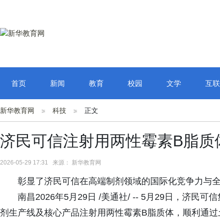
首页
新闻
教育
校园
文学
互联
新华教育网
科技
正文
济民可信注射用两性霉素B脂质
2026-05-29 17:31 来源： 新华教育网
彰显了济民可信在高端制剂领域的国际化竞争力与
南昌2026年5月29日 /美通社/ -- 5月29日
剂生产线及核心产品注射用两性霉素B脂质体，顺利通过土