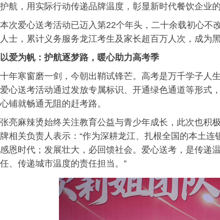
护航，用实际行动传递品牌温度，彰显新时代餐饮企业
本次爱心送考活动已迈入第22个年头，二十余载初心不
人士，累计义务服务龙江考生及家长超百万人次，成为
以爱为帆：护航逐梦路，暖心助力高考季
十年寒窗磨一剑，今朝出鞘试锋芒。高考是万千学子人
爱心送考活动通过发放专属标识、开通绿色通道等形式
心铺就畅通无阻的赶考路。
张亮麻辣烫始终关注教育公益与青少年成长，此次也积
牌相关负责人表示：“作为深耕龙江、扎根全国的本土连
感恩时代；发展壮大，必回馈社会。爱心送考，是传递
任、传递城市温度的责任担当。”