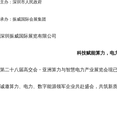
主办：
深圳市人民政府
承办：
振威国际会展集团
深圳振威国际展览有限公司
科技赋能算力，电
第二十八届高交会・亚洲算力与智慧电力产业展览会现
诚邀算力、电力、数字能源领军企业共赴盛会，共筑新