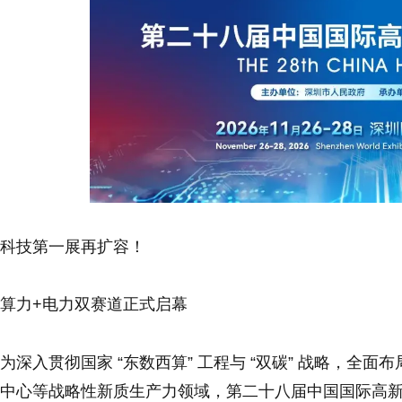
科技第一展再扩容！
算力+电力双赛道正式启幕
为深入贯彻国家 “东数西算” 工程与 “双碳” 战略，
中心等战略性新质生产力领域，第二十八届中国国际高新