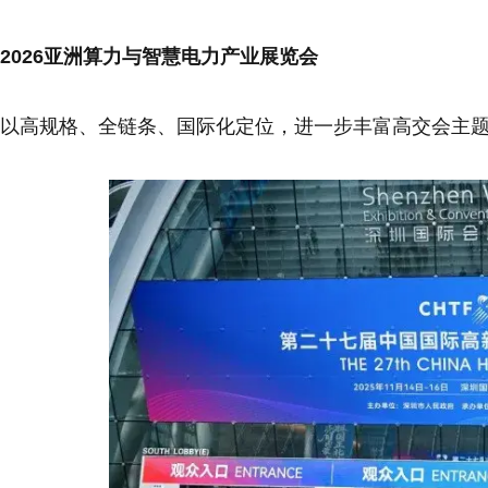
2026亚洲算力与智慧电力产业展览会
以高规格、全链条、国际化定位，进一步丰富高交会主