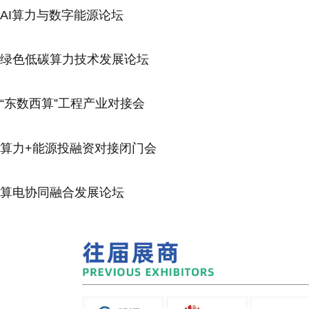
AI算力与数字能源论坛
绿色低碳算力技术发展论坛
“东数西算”工程产业对接会
算力+能源投融资对接闭门会
算电协同融合发展论坛