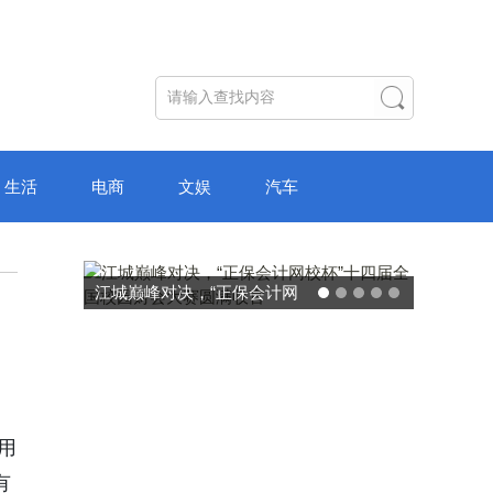
生活
电商
文娱
汽车
破局“纸面教育”：理想树AI自
主学习中心“空间陪伴”的教育
转型新模式
用
有