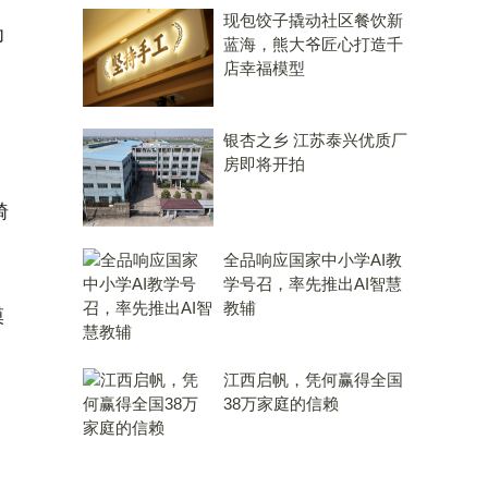
现包饺子撬动社区餐饮新
印
蓝海，熊大爷匠心打造千
店幸福模型
银杏之乡 江苏泰兴优质厂
房即将开拍
畸
全品响应国家中小学AI教
学号召，率先推出AI智慧
教辅
模
江西启帆，凭何赢得全国
38万家庭的信赖