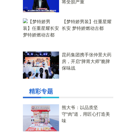
将受损严重
【梦特娇男装】任重星耀
长安 梦特娇燃动古都
昆药集团携手张仲景大药
房，开启“脾胃大师”脆脾
保味战
精彩专题
熊大爷：以品质坚
守“肉”道，用匠心打造美
味