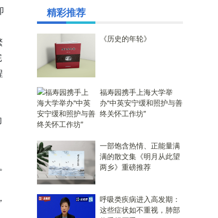
即
精彩推荐
《历史的年轮》
繁
完
程
福寿园携手上海大学举
办“中英安宁缓和照护与善
终关怀工作坊”
的
一部饱含热情、正能量满
，
满的散文集《明月从此望
。
两乡》重磅推荐
，
呼吸类疾病进入高发期：
这些症状如不重视，肺部