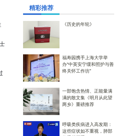
精彩推荐
住
《历史的年轮》
。
士
福寿园携手上海大学举
办“中英安宁缓和照护与善
终关怀工作坊”
过
一部饱含热情、正能量满
满的散文集《明月从此望
两乡》重磅推荐
呼吸类疾病进入高发期：
这些症状如不重视，肺部