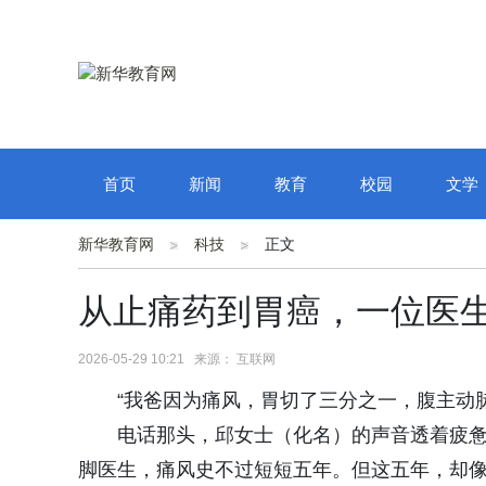
首页
新闻
教育
校园
文学
新华教育网
科技
正文
从止痛药到胃癌，一位医
2026-05-29 10:21 来源： 互联网
“我爸因为痛风，胃切了三分之一，腹主动
电话那头，邱女士（化名）的声音透着疲惫
脚医生，痛风史不过短短五年。但这五年，却