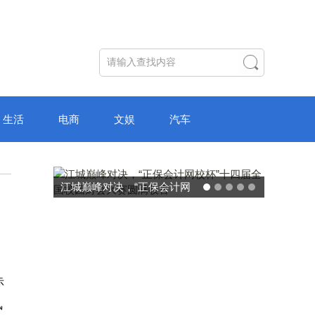
生活
电商
文娱
汽车
破局“纸面教育”：理想树AI自
主学习中心“空间陪伴”的教育
转型新模式
赤
风