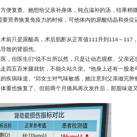
，方便复查。她想给父亲补身体，炖点滋补的汤，结果稍
需要营养恢复免疫力的时候，可他体内的尿酸结晶和炎症
前只是尿酸高，术后肌酐从正常值111升到114～117，
风导致的肾损伤。
医，但医生们“说不出所以然，只是让动态观察。父亲还
走四五百米腿就软，不能久站久坐。“他身上还有一股老
的疾病味道。”邱女士对气味敏感，她注意到父亲做完肿
，体重也恢复了。但前两个月痛风再次发作后，那股味道