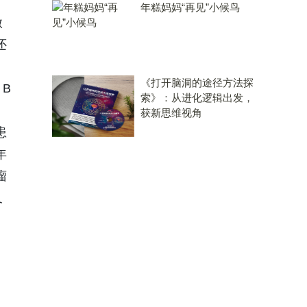
年糕妈妈“再见”小候鸟
微
还
《打开脑洞的途径方法探
B
索》：从进化逻辑出发，
获新思维视角
患
年
瘤
又