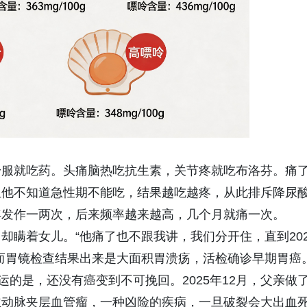
舒服就吃药。头痛脑热吃抗生素，关节疼就吃布洛芬。痛
但他不知道急性期不能吃，结果越吃越疼，从此排斥降尿
年发作一两次，后来频率越来越高，几个月就痛一次。
却瞒着女儿。“他痛了也不跟我讲，我们分开住，直到202
而胃镜检查结果出来是大面积胃溃疡，活检确诊早期胃癌
运的是，还没有癌变到不可挽回。2025年12月，父亲做
主动脉夹层血管瘤，一种凶险的疾病，一旦破裂会大出血