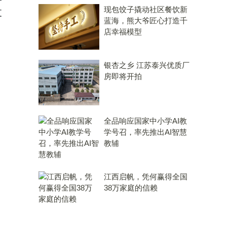
现包饺子撬动社区餐饮新
支
蓝海，熊大爷匠心打造千
店幸福模型
银杏之乡 江苏泰兴优质厂
房即将开拍
全品响应国家中小学AI教
学号召，率先推出AI智慧
教辅
江西启帆，凭何赢得全国
38万家庭的信赖