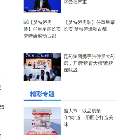
将受损严重
【梦特娇男装】任重星耀
长安 梦特娇燃动古都
昆药集团携手张仲景大药
房，开启“脾胃大师”脆脾
保味战
了
酸
精彩专题
5
熊大爷：以品质坚
。
守“肉”道，用匠心打造美
味
了
死