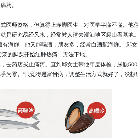
止痛药。
正式医师资格，但算得上赤脚医生，对医学半懂不懂。他
好就是研究易经风水，经常被人请去潮汕地区爬山看墓地
顿有海鲜。他又能喝酒，朋友多，经常白酒配海鲜。”邱女
，父亲的脚踝开始红肿热痛，无法下地。
，去药店买止痛药。直到邱女士带他年度体检，尿酸500
乎为零。“只觉得是富贵病，调整生活方式就好了，没想