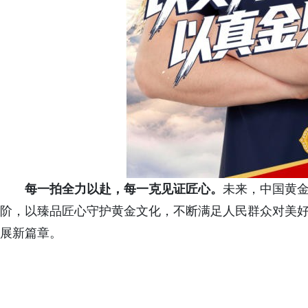
每一拍全力以赴，每一克见证匠心。
未来，中国黄
阶，以臻品匠心守护黄金文化，不断满足人民群众对美
展新篇章。