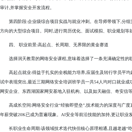
审计,并掌握安全开发流程。
第四阶段:企业级综合项目实战与就业冲刺。在导师带领下,分组
方向的大型综合项目。同时,进行简历优化、面试模拟、职业规划等就
四、 职业前景:高起点、长周期、无界限的黄金赛道
选择润天教育的网络安全课程,意味着选择了一条充满确定性的职
高起点就业:得益于扎实的全栈能力培养,应届生及转行学员平均起薪
试中表现突出,最近三期网络安全培训班学员一共54人均对口就业成功
网安企业、东西湖国家网安基地入驻机构、以及如天融信、奇安信
高成长空间:网络安全行业“经验即壁垒”,技术能力的深度与广度直
年薪突破20K已成为普遍现象。AI安全等前沿技能的加持,更让职业
长职业生命周期:该领域技术迭代快但核心原理相通,且越老越“吃香”