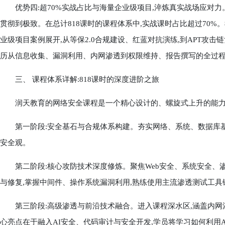
优势四:超70%实战占比与海量企业级项目,淬炼真实战场应对力
贯彻到极致。在总计818课时的课程体系中,实战课时占比超过70%
业级项目案例展开,从等保2.0合规建设、红蓝对抗演练,到APT攻
历从信息收集、漏洞利用、内网渗透到权限维持、报告撰写的全过程
三、 课程体系详解:818课时的深度进阶之旅
润天教育的网络安全课程是一个精心设计的、螺旋式上升的能力锻
第一阶段:安全基石与合规体系构建。夯实网络、系统、数据库基础
安全观。
第二阶段:核心攻防技术深度修炼。聚焦Web安全、系统安全、渗透测
与修复,掌握中间件、操作系统漏洞利用,熟练使用主流渗透测试工具
第三阶段:高级渗透与前沿技术融合。进入课程深水区,涵盖内网渗
心亮点在于融入AI安全、代码审计与安全开发,学员将学习如何利用AI