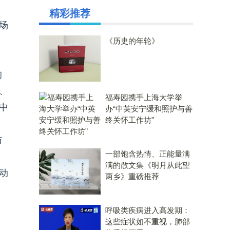
精彩推荐
场
《历史的年轮》
的
、
福寿园携手上海大学举
中
办“中英安宁缓和照护与善
终关怀工作坊”
与
一部饱含热情、正能量满
满的散文集《明月从此望
动
两乡》重磅推荐
、
呼吸类疾病进入高发期：
这些症状如不重视，肺部