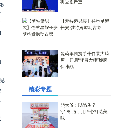
将受损严重
歌
喜
【梦特娇男装】任重星耀
背
长安 梦特娇燃动古都
却
昆药集团携手张仲景大药
房，开启“脾胃大师”脆脾
的
保味战
见
精彩专题
读
会
熊大爷：以品质坚
守“肉”道，用匠心打造美
化
味
自