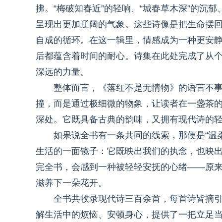
拂。“梅破知春近”的轻响、“城春草木深”的沉郁
呈现出更加辽阔的气象。这些诗像是把生命摆
自成的循环。在这一辑里，情感成为一种更安
后都蕴含着时间的耐心。诗集在此处完成了从
深远的力量。
整体而言，《落红不是无情物》的语言不
撞，而是通过极细微的物象，让读者在一盏茶
深处。它既具备古典的韵味，又拥有现代诗的
如果说全书有一条共同的线索，那便是“温
生活的一面镜子：它既映出我们的执念，也映
完全书，会感到一种被轻轻安抚的心绪——原
滋养下一朵花开。
全书共收录现代诗三百余首，每首诗皆摘
解生活中的烦恼、安顿身心，提供了一把立足