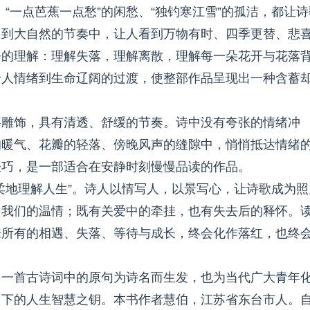
、“一点芭蕉一点愁”的闲愁、“独钓寒江雪”的孤洁，都让诗
回到大自然的节奏中，让人看到万物有时、四季更替、悲
静的理解：理解失落，理解离散，理解每一朵花开与花落
个人情绪到生命辽阔的过渡，使整部作品呈现出一种含蓄
事雕饰，具有清透、舒缓的节奏。诗中没有夸张的情绪冲
的暖气、花瓣的轻落、傍晚风声的缝隙中，悄悄抵达情绪
轻巧，是一部适合在安静时刻慢慢品读的作品。
柔地理解人生”。诗人以情写人，以景写心，让诗歌成为照
出我们的温情；既有关爱中的牵挂，也有失去后的释怀。
来所有的相遇、失落、等待与成长，终会化作落红，也终
引一首古诗词中的原句为诗名而生发，也为当代广大青年
当下的人生智慧之钥。本书作者慧伯，江苏省东台市人。