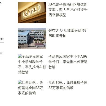
子
现包饺子撬动社区餐饮新
蓝海，熊大爷匠心打造千
店幸福模型
银杏之乡 江苏泰兴优质厂
房即将开拍
佳佳
不
全品响应国家中小学AI教
学号召，率先推出AI智慧
教辅
江西启帆，凭何赢得全国
38万家庭的信赖