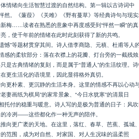
个体情绪向生活智慧过渡的自然结构。第一辑以古诗词中
之怦然。《蒹葭》《关雎》《野有蔓草》等经典诗句与现实
新梅……读者在熟悉的意象中再度感受到“怦然一瞬”的真
发亮，使千年前的情绪在此时此刻获得了新的共鸣。
”“遗憾”等题材贯穿其间。诗人借李商隐、元稹、杜甫等人
现情感的柔软部分：落在衣襟上的花瓣、灯台旁的一截残烛
只是古典情绪的复刻，而是属于“普通人”的生活纹理。诗
置在更生活化的语境里，因此显得格外真切。
转向更朴素、更沉静的生活本身。这里的情感不再以心动
“老妻画纸为棋局”的家常景象、“今日水犹寒”的清晨日
互相托付的稳重与暖意。诗人写的是极为普通的日子：风吹
刀的冷冽——这些都化作一种无声的陪伴。
我推向更广袤的天地。在这里，落红、春草、芭蕉、孤城
情的范围，成为对自然、对家国、对人生况味的温柔照