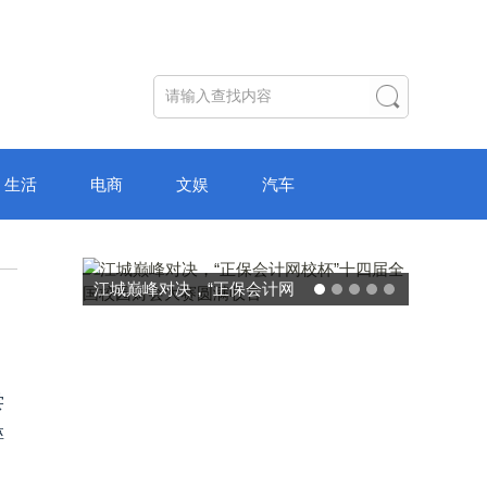
生活
电商
文娱
汽车
江城巅峰对决，“正保会计网
校杯”十四届全国校园财会大
赛圆满收官
尝
碎