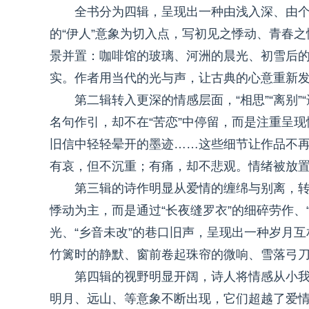
全书分为四辑，呈现出一种由浅入深、由
的“伊人”意象为切入点，写初见之悸动、青春
景并置：咖啡馆的玻璃、河洲的晨光、初雪后的
实。作者用当代的光与声，让古典的心意重新
第二辑转入更深的情感层面，“相思”“离别
名句作引，却不在“苦恋”中停留，而是注重呈
旧信中轻轻晕开的墨迹……这些细节让作品不再
有哀，但不沉重；有痛，却不悲观。情绪被放
第三辑的诗作明显从爱情的缠绵与别离，
悸动为主，而是通过“长夜缝罗衣”的细碎劳作、
光、“乡音未改”的巷口旧声，呈现出一种岁月
竹篱时的静默、窗前卷起珠帘的微响、雪落弓
第四辑的视野明显开阔，诗人将情感从小
明月、远山、等意象不断出现，它们超越了爱