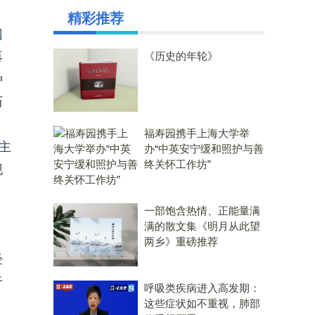
精彩推荐
回
再
《历史的年轮》
种
历
福寿园携手上海大学举
主
办“中英安宁缓和照护与善
终关怀工作坊”
现
。
一部饱含热情、正能量满
满的散文集《明月从此望
，
两乡》重磅推荐
经
于
呼吸类疾病进入高发期：
这些症状如不重视，肺部