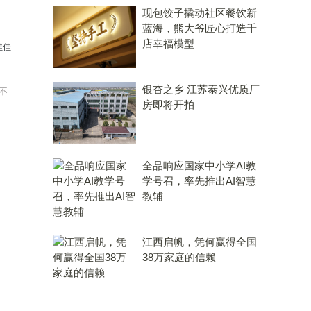
现包饺子撬动社区餐饮新
蓝海，熊大爷匠心打造千
店幸福模型
佳佳
银杏之乡 江苏泰兴优质厂
不
房即将开拍
全品响应国家中小学AI教
学号召，率先推出AI智慧
教辅
江西启帆，凭何赢得全国
38万家庭的信赖