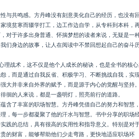
实性与共鸣感。方丹峰没有刻意美化自己的经历，也没有
因家境贫寒而辍学打工，边工作边自学，从专科到本科，
历，对于许多出身普通、怀揣梦想的读者来说，无疑是一
是我们身边的故事，让人在阅读中不禁回想起自己的奋斗
的心理战术，这不仅是他个人成长的秘诀，也是全书的核心
抱怨，而是通过自我反省、积极学习、不断挑战自我，实
的强大并非来自外界的赋予，而是源于内心的觉醒与坚持
、徘徊的人来说，都是一盏明灯，照亮前行的道路。
还蕴含了丰富的职场智慧。方丹峰凭借自己的努力和智慧
经理，每一步都凝聚了他的汗水与智慧。书中分享的职场
身实践的总结，具有很高的实用性和指导意义。特别是对
宝贵的财富，能够帮助他们少走弯路，更快地适应职场环