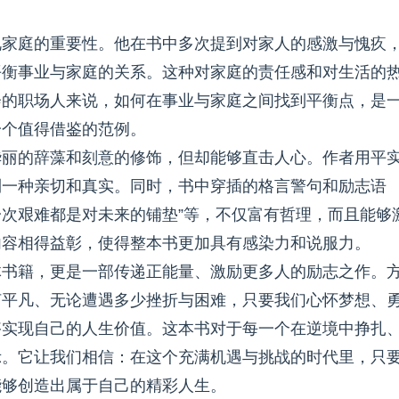
视家庭的重要性。他在书中多次提到对家人的感激与愧疚
平衡事业与家庭的关系。这种对家庭的责任感和对生活的
会的职场人来说，如何在事业与家庭之间找到平衡点，是
一个值得借鉴的范例。
华丽的辞藻和刻意的修饰，但却能够直击人心。作者用平
到一种亲切和真实。同时，书中穿插的格言警句和励志语
一次艰难都是对未来的铺垫”等，不仅富有哲理，而且能够
内容相得益彰，使得整本书更加具有感染力和说服力。
体书籍，更是一部传递正能量、激励更多人的励志之作。
何平凡、无论遭遇多少挫折与困难，只要我们心怀梦想、
够实现自己的人生价值。这本书对于每一个在逆境中挣扎
示。它让我们相信：在这个充满机遇与挑战的时代里，只
能够创造出属于自己的精彩人生。