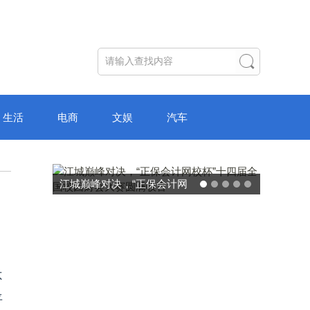
生活
电商
文娱
汽车
江城巅峰对决，“正保会计网
校杯”十四届全国校园财会大
赛圆满收官
不
平