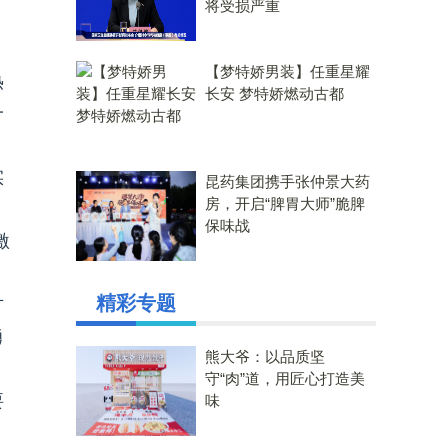
将受损严重
，
【梦特娇男装】任重星耀
热
长安 梦特娇燃动古都
一
实
昆药集团携手张仲景大药
房，开启“脾胃大师”脆脾
保味战
激
精彩专题
方
勇
熊大爷：以品质坚
、
守“肉”道，用匠心打造美
要
味