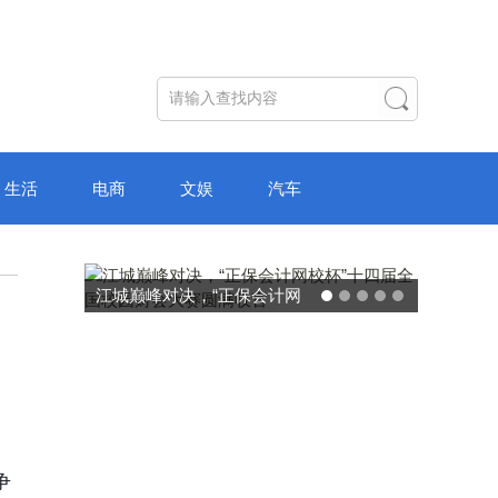
生活
电商
文娱
汽车
破局“纸面教育”：理想树AI自
主学习中心“空间陪伴”的教育
转型新模式
争