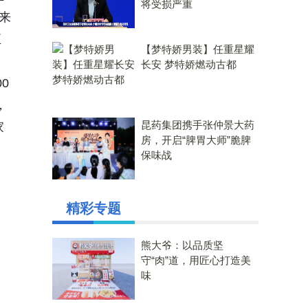
将受损严重
据来
正
【梦特娇男装】任重星耀
长安 梦特娇燃动古都
0
，
昆药集团携手张仲景大药
家
房，开启“脾胃大师”脆脾
保味战
精彩专题
熊大爷：以品质坚
守“肉”道，用匠心打造美
味