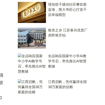
现包饺子撬动社区餐饮新
蓝海，熊大爷匠心打造千
店幸福模型
银杏之乡 江苏泰兴优质厂
房即将开拍
全品响应国家中小学AI教
学号召，率先推出AI智慧
教辅
强
江西启帆，凭何赢得全国
联
38万家庭的信赖
。
0