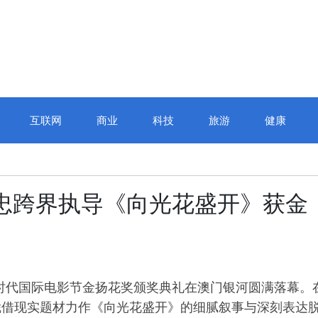
互联网
商业
科技
旅游
健康
黄志忠跨界执导《向光花盛开》获金
夜新时代国际电影节金扬花奖颁奖典礼在澳门银河圆满落幕。
凭借现实题材力作《向光花盛开》的细腻叙事与深刻表达