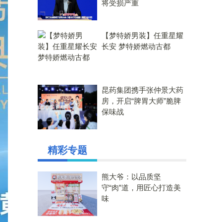
将受损严重
【梦特娇男装】任重星耀
长安 梦特娇燃动古都
昆药集团携手张仲景大药
房，开启“脾胃大师”脆脾
保味战
精彩专题
熊大爷：以品质坚
守“肉”道，用匠心打造美
味