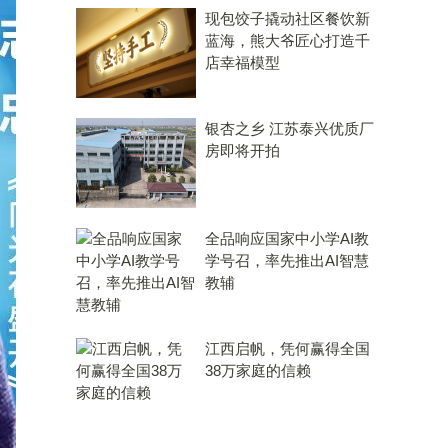
现包饺子撬动社区餐饮新
蓝海，熊大爷匠心打造千
店幸福模型
银杏之乡 江苏泰兴优质厂
房即将开拍
全品响应国家中小学AI教
学号召，率先推出AI智慧
教辅
江西启帆，凭何赢得全国
38万家庭的信赖