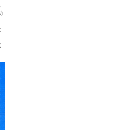
凭
劝
发
聚