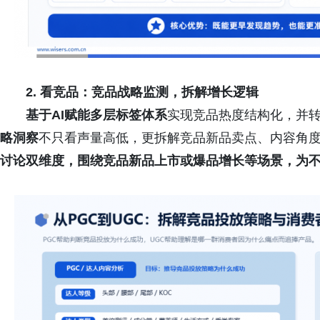
2.
看竞品
：
竞品战略
监测，拆解增长逻辑
基于AI赋能多层标签体系
实现竞品热度结构化，并
略
洞察
不只看声量高低，更拆解竞品新品卖点、内容角
讨论双维度，
围绕竞品新品
上市或
爆品增长
等场景，为