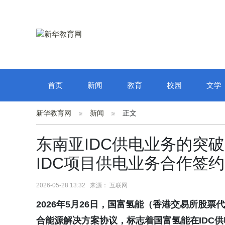
首页
新闻
教育
校园
文学
新华教育网
新闻
正文
东南亚IDC供电业务的突破
IDC项目供电业务合作签约
2026-05-28 13:32 来源： 互联网
2026
年
5
月
26
日，
国富氢能
（香港
交易所
股票代
合能源
解决方案协议
，
标志着
国富氢能在
IDC
供