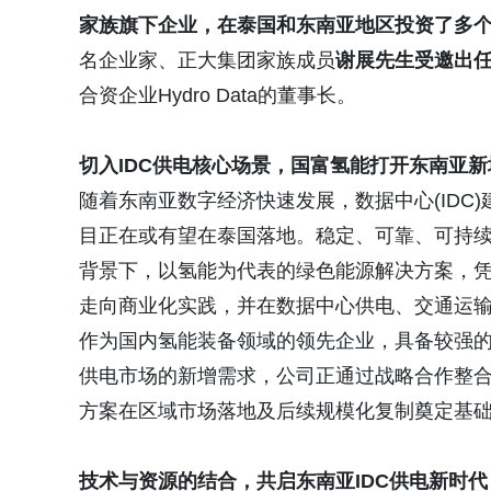
家族
旗下企业
，在
泰国和
东南亚地区投资
了多
名企业家、正大集团家族成员
谢展先生
受邀出
合资企业Hydro Data的董事长。
切入
IDC
供电核心场景，国富氢能打开东南亚新
随着东南亚数字经济快速发展，数据中心(IDC)
目正在或有望在泰国落地。稳定、可靠、可持续
背景下，以氢能为代表的绿色能源解决方案，
走向商业化实践，并在数据中心供电、交通运输等
作为国内氢能装备领域的领先企业，具备较强的
供电市场的新增需求，公司正通过战略合作整
方案在区域市场落地及后续规模化复制奠定基
技术与资源的结合
，共启
东南亚
IDC
供电新时代