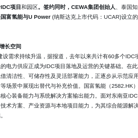
个
IDC
项目
和园区
。
签约同时，
CEWA
集团创始人
、泰国知
任国富氢能与
U Power
(纳斯达克上市代码：UCAR)设立的
增长空间
建设需求持续升温，据报道，去年以来共计有60多个IDC
的电力供应正成为IDC项目落地及运营的关键基础。在此
凭借清洁性、可储存性及灵活部署能力，正逐步从示范应
场景中展现出替代与补充价值。国富氢能（2582.HK
核心装备能力与系统解决方案输出能力。面对东南亚IDC
合技术方案、产业资源与本地项目能力，为其综合能源解
础。