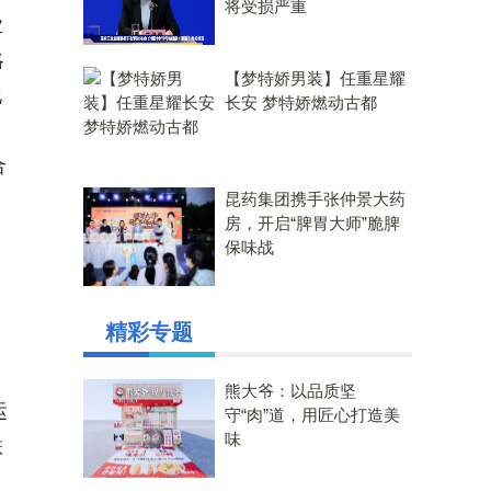
将受损严重
业
略
【梦特娇男装】任重星耀
地
长安 梦特娇燃动古都
合
昆药集团携手张仲景大药
房，开启“脾胃大师”脆脾
保味战
精彩专题
熊大爷：以品质坚
运
守“肉”道，用匠心打造美
味
联