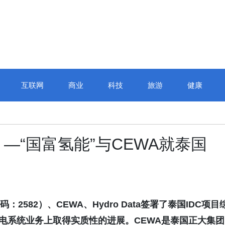
互联网
商业
科技
旅游
健康
 —“国富氢能”与CEWA就泰国
码
：
2582
）、
CEWA
、
Hydro Data
签署了泰国
IDC
项目
电
系统业务上取得实质性的
进展
。
CEWA
是泰国正大集团