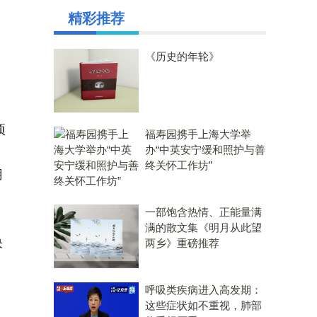
精彩推荐
《历史的年轮》
项
福寿园携手上海大学举
办“中英安宁缓和照护与善
终关怀工作坊”
用
）
一部饱含热情、正能量满
满的散文集《明月从此望
决
两乡》重磅推荐
呼吸类疾病进入高发期：
这些症状如不重视，肺部