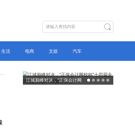
生活
电商
文娱
汽车
江城巅峰对决，“正保会计网
校杯”十四届全国校园财会大
赛圆满收官
综