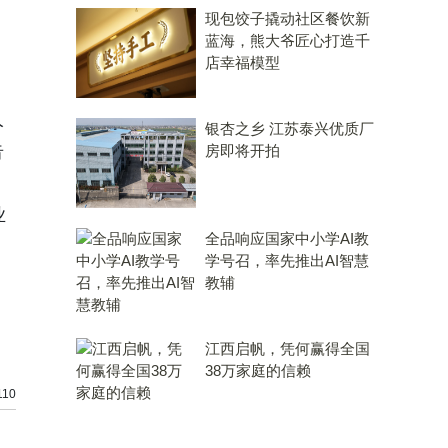
现包饺子撬动社区餐饮新
蓝海，熊大爷匠心打造千
店幸福模型
，
人
银杏之乡 江苏泰兴优质厂
告
房即将开拍
业
全品响应国家中小学AI教
学号召，率先推出AI智慧
教辅
。
江西启帆，凭何赢得全国
38万家庭的信赖
10