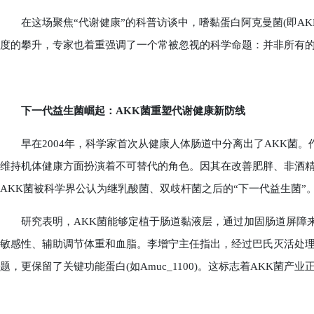
在这场聚焦“代谢健康”的科普访谈中，嗜黏蛋白阿克曼菌(即AK
度的攀升，专家也着重强调了一个常被忽视的科学命题：并非所有的
下一代益生菌崛起：AKK菌重塑代谢健康新防线
早在2004年，科学家首次从健康人体肠道中分离出了AKK菌。作
维持机体健康方面扮演着不可替代的角色。因其在改善肥胖、非酒
AKK菌被科学界公认为继乳酸菌、双歧杆菌之后的“下一代益生菌”
研究表明，AKK菌能够定植于肠道黏液层，通过加固肠道屏障来减
敏感性、辅助调节体重和血脂。李增宁主任指出，经过巴氏灭活处理
题，更保留了关键功能蛋白(如Amuc_1100)。这标志着AKK菌