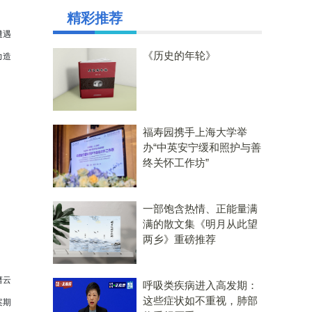
精彩推荐
遭遇
《历史的年轮》
力造
福寿园携手上海大学举
办“中英安宁缓和照护与善
终关怀工作坊”
一部饱含热情、正能量满
满的散文集《明月从此望
两乡》重磅推荐
缙云
呼吸类疾病进入高发期：
这些症状如不重视，肺部
案期