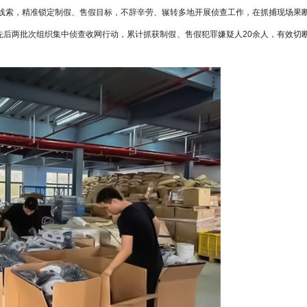
线索，精准锁定制假、售假目标，不辞辛劳、辗转多地开展侦查工作，在抓捕现场果
间先后两批次组织集中侦查收网行动，累计抓获制假、售假犯罪嫌疑人20余人，有效切