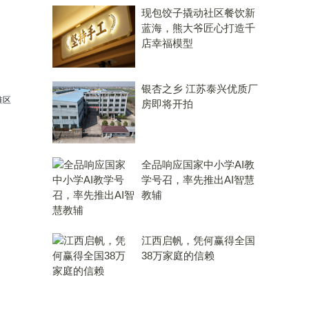
现包饺子撬动社区餐饮新
蓝海，熊大爷匠心打造千
店幸福模型
银杏之乡 江苏泰兴优质厂
准区
房即将开拍
全品响应国家中小学AI教
学号召，率先推出AI智慧
教辅
江西启帆，凭何赢得全国
38万家庭的信赖