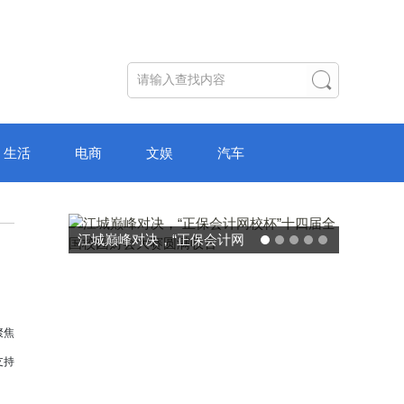
生活
电商
文娱
汽车
破局“纸面教育”：理想树AI自
主学习中心“空间陪伴”的教育
转型新模式
聚焦
支持