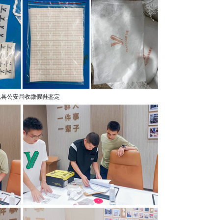
元县公安局收缴假鞋鉴定