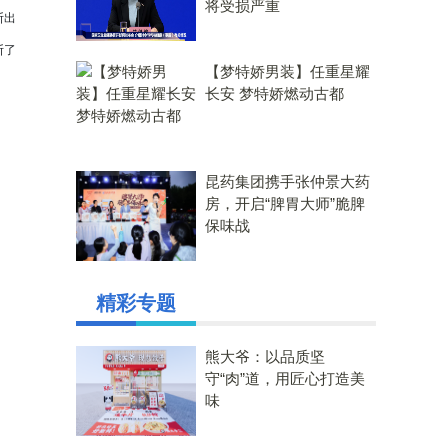
将受损严重
断出
断了
【梦特娇男装】任重星耀
长安 梦特娇燃动古都
昆药集团携手张仲景大药
房，开启“脾胃大师”脆脾
保味战
精彩专题
熊大爷：以品质坚
守“肉”道，用匠心打造美
味