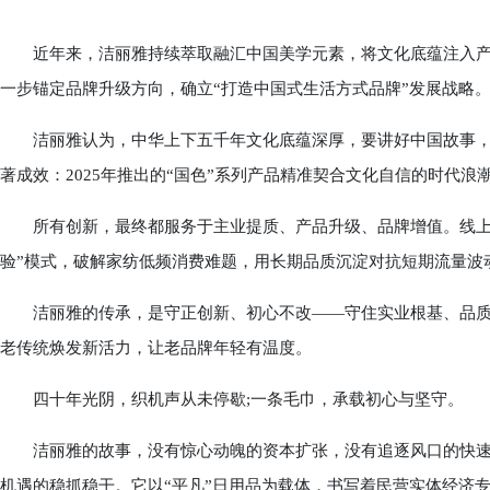
近年来，洁丽雅持续萃取融汇中国美学元素，将文化底蕴注入产
一步锚定品牌升级方向，确立“打造中国式生活方式品牌”发展战略
洁丽雅认为，中华上下五千年文化底蕴深厚，要讲好中国故事，
著成效：2025年推出的“国色”系列产品精准契合文化自信的时代浪
所有创新，最终都服务于主业提质、产品升级、品牌增值。线上打
验”模式，破解家纺低频消费难题，用长期品质沉淀对抗短期流量波
洁丽雅的传承，是守正创新、初心不改——守住实业根基、品质
老传统焕发新活力，让老品牌年轻有温度。
四十年光阴，织机声从未停歇;一条毛巾，承载初心与坚守。
洁丽雅的故事，没有惊心动魄的资本扩张，没有追逐风口的快速
机遇的稳抓稳干。它以“平凡”日用品为载体，书写着民营实体经济