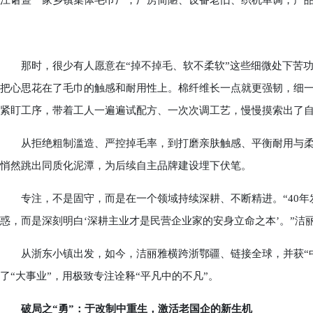
江诸暨一家乡镇集体毛巾厂，厂房简陋、设备老旧、织机单调，产品
那时，很少有人愿意在“掉不掉毛、软不柔软”这些细微处下苦功
把心思花在了毛巾的触感和耐用性上。棉纤维长一点就更强韧，细一
紧盯工序，带着工人一遍遍试配方、一次次调工艺，慢慢摸索出了
从拒绝粗制滥造、严控掉毛率，到打磨亲肤触感、平衡耐用与柔软
悄然跳出同质化泥潭，为后续自主品牌建设埋下伏笔。
专注，不是固守，而是在一个领域持续深耕、不断精进。“40年
惑，而是深刻明白‘深耕主业才是民营企业家的安身立命之本’。”洁
从浙东小镇出发，如今，洁丽雅横跨浙鄂疆、链接全球，并获“中国
了“大事业”，用极致专注诠释“平凡中的不凡”。
破局之“勇”：于改制中重生，激活老国企的新生机