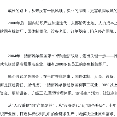
成长的路上，从来没有一帆风顺，实业的深耕，更需敢闯敢试的
2000年后，国内纺织产业加速迭代，东部沿海土地、人力成本
牌国有棉纺厂，因体制僵化、设备老旧、订单萎缩，陷入停产困境
2004年，洁丽雅响应国家“中部崛起”战略，迈出关键一步——
就包括曾是省属重点企业、拥有2000多名员工的嘉鱼棉纺织厂。
民企收购老牌国企，在当时并非易事，面临体制、人员、设备、
而是扛起责任、温情接手：洁丽雅承接起原国有职工就业，90%以
资金、更新设备、升级工艺;重塑管理体系、激活生产活力，让沉寂
从“人心重整”到“产能复苏”，从“设备迭代”到“绿色升级”，十
织产业园，打通从棉纱到毛巾的全链条生产，既解决企业原料需求