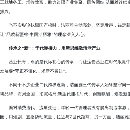
工就地务工、增收致富，助力边疆产业集聚、民族团结;洁丽雅连续
振兴。
当不实舆论抹黑国产棉时，洁丽雅主动亮剑、坚定发声，锚定新
让“品质新疆棉·中国洁丽雅”的理念深入人心。
传承之“新”：于代际接力，用新思维激活老产业
基业长青，靠的是代际初心的传承，而让这份基业在时代浪潮中
发展要“守正不僵化，求新不冒进”。
不同于不少企业二代跨界逐新，洁丽雅三代传承人始终坚守同一根
耕品牌、布局全国，拓宽格局;新生代拥抱时代、创新赋能，焕发新
面对消费迭代、流量变迁，年轻一代管理者没有脱离制造本源，而
圈，用短剧、直播撬动流量，拉近与Z世代距离。另一方面，洁丽雅