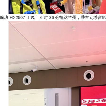
航班 HX2507 于晚上 6 时 36 分抵达兰州，乘客到埗留