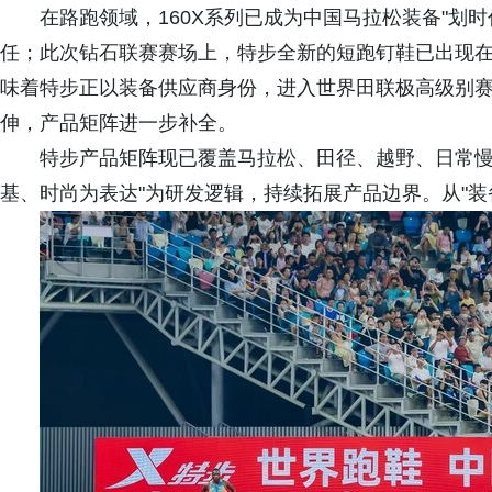
在路跑领域，160X系列已成为中国马拉松装备"划
任；此次钻石联赛赛场上，特步全新的短跑钉鞋已出现
味着特步正以装备供应商身份，进入世界田联极高级别
伸，产品矩阵进一步补全。
特步产品矩阵现已覆盖马拉松、田径、越野、日常慢
基、时尚为表达"为研发逻辑，持续拓展产品边界。从"装