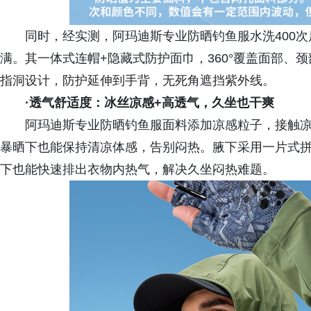
同时，经实测，阿玛迪斯专业防晒钓鱼服水洗400
满。其一体式连帽+隐藏式防护面巾，360°覆盖面部、
指洞设计，防护延伸到手背，无死角遮挡紫外线。
·
透气舒适度：冰丝凉感+高透气，久坐也干爽
阿玛迪斯专业防晒钓鱼服面料添加凉感粒子，接触凉感系数
暴晒下也能保持清凉体感，告别闷热。腋下采用一片式拼接网
下也能快速排出衣物内热气，解决久坐闷热难题。