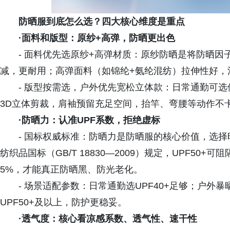
防晒服
到底怎么选？
四大核心维度
是重点
·面料和版型：原纱+高弹，防晒更出色
- 面料优先选原纱+高弹材质：原纱防晒是将防晒
减，更耐用；高弹面料（如锦纶+氨纶混纺）拉伸性好，
- 版型按需选，户外优先宽松立体款：日常通勤可
3D立体剪裁，肩袖预留充足空间，抬竿、弯腰等动作不
·防晒力：认准UPF系数，拒绝虚标
- 国标权威标准：防晒力是防晒服的核心价值，选
纺织品国标（GB/T 18830—2009）规定，UPF50
5%，才能真正防晒黑、防光老化。
- 场景适配参数：日常通勤选UPF40+足够；户
UPF50+及以上，防护更稳妥。
·
透气度
：
核心看凉感系数、透气性、速干性