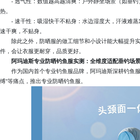
- 透气性：数值越高越清爽：户外静坐场景（如垂钓）
热。
- 速干性：吸湿快干不粘身：水边湿度大，汗液难蒸
速干爽，不贴身。
除此之外，防晒服的做工细节和小设计能大幅提升
件，会让衣服更耐穿，品质更好。
阿玛迪斯专业防晒钓鱼服实测：全维度适配垂钓场
作为国内首个专业钓鱼服品牌，阿玛迪斯深耕钓鱼服
缚”等痛点，推出专业防晒钓鱼服。