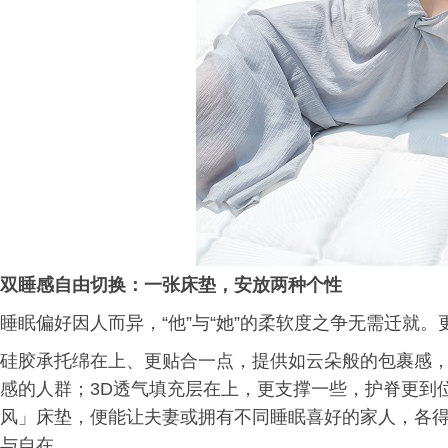
双睡感自由切换
：
一张床垫，安放两种个性
睡眠偏好因人而异，“他”与“她”的柔软度之争无需迁就
硅胶承托绵在上、更贴合一点，提供如云朵般的包裹感
感的人群；3D透气填充层在上，更支撑一些，护脊更到
风」床垫，便能让夫妻或拥有不同睡眠喜好的家人，各得
与自在。