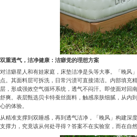
双重透气，洁净健康：洁癖党的
理想方案
对洁癖星人和有娃家庭，床垫洁净是头等大事。「晚风
点。其面料层可拆洗，日常污渍可直接清洁。内部填充精
层，形成强效空气循环系统，透气不闷汗。即使面对回
舒爽。表层甄选贝卡特蚕丝面料，触感亲肤细腻，从内
心的体验。
从精准支撑到双睡感，再到透气洁净，「晚风」构建深
支撑力，究竟该从何处寻得？答案不在实验室，而在自