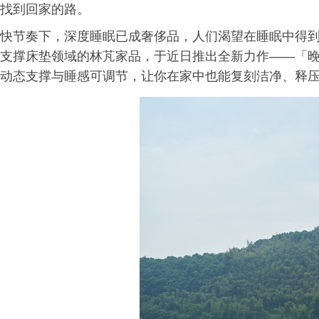
找到回家的路。
快节奏下，深度睡眠已成奢侈品，人们渴望在睡眠中得
支撑床垫领域的林芃家品，于近日推出全新力作——「
动态支撑与睡感可调节，让你在家中也能复刻洁净、释