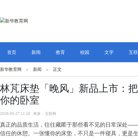
首页
新闻
教育
校园
文学
互联
新华教育网
新闻
正文
林芃床垫「晚风」新品上市：把
你的卧室
2026-05-27 11:18 来源： 互联网
真正的品质生活，往往藏匿于那些看不见的日常深处—
信任的休憩。一张懂你的床垫，不只是一件寝具，更是