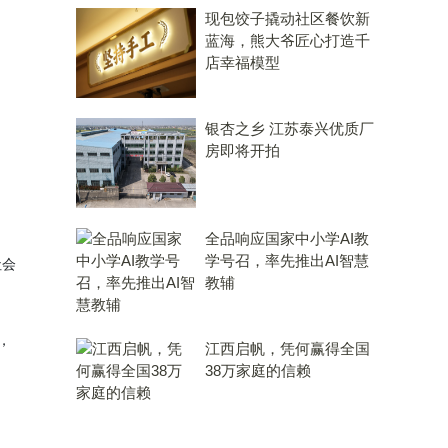
现包饺子撬动社区餐饮新
蓝海，熊大爷匠心打造千
店幸福模型
银杏之乡 江苏泰兴优质厂
房即将开拍
全品响应国家中小学AI教
学号召，率先推出AI智慧
社会
教辅
，
江西启帆，凭何赢得全国
38万家庭的信赖