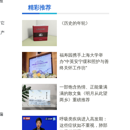
根
精彩推荐
。它
《历史的年轮》
生产
福寿园携手上海大学举
办“中英安宁缓和照护与善
终关怀工作坊”
了
一部饱含热情、正能量满
满的散文集《明月从此望
两乡》重磅推荐
偏
呼吸类疾病进入高发期：
这些症状如不重视，肺部