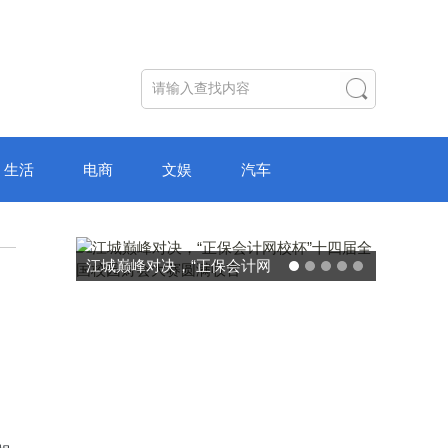
生活
电商
文娱
汽车
江城巅峰对决，“正保会计网
破局“纸面
校杯”十四届全国校园财会大
主学习中
赛圆满收官