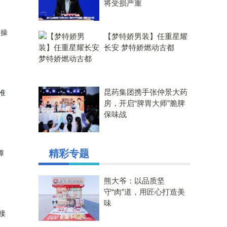
将受损严重
、操
【梦特娇男装】任重星耀
长安 梦特娇燃动古都
昆药集团携手张仲景大药
准
房，开启“脾胃大师”脆脾
保味战
精彩专题
障
熊大爷：以品质坚
守“肉”道，用匠心打造美
味
接