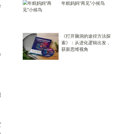
年糕妈妈“再见”小候鸟
学
《打开脑洞的途径方法探
索》：从进化逻辑出发，
获新思维视角
带
服
置