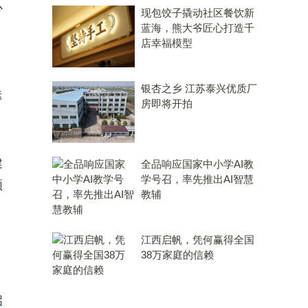
心
现包饺子撬动社区餐饮新
蓝海，熊大爷匠心打造千
店幸福模型
银杏之乡 江苏泰兴优质厂
送
房即将开拍
健
全品响应国家中小学AI教
学号召，率先推出AI智慧
领
教辅
江西启帆，凭何赢得全国
38万家庭的信赖
启