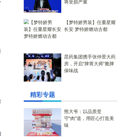
将受损严重
【梦特娇男装】任重星耀
长安 梦特娇燃动古都
》
奏
昆药集团携手张仲景大药
房，开启“脾胃大师”脆脾
保味战
、
精彩专题
赛
熊大爷：以品质坚
守“肉”道，用匠心打造美
味
的