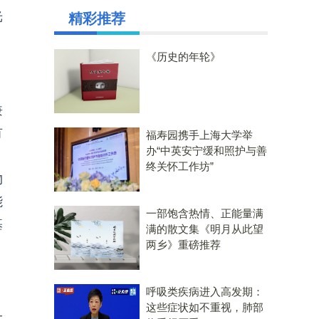
光
精彩推荐
《历史的年轮》
兼
有
福寿园携手上海大学举
办“中英安宁缓和照护与善
终关怀工作坊”
物
能
一部饱含热情、正能量满
基
满的散文集《明月从此望
两乡》重磅推荐
呼吸类疾病进入高发期：
这些症状如不重视，肺部
大