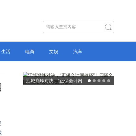
生活
电商
文娱
汽车
江城巅峰对决，“正保会计网
破局“纸面教育”：
相
校杯”十四届全国校园财会大
主学习中心“空间陪
赛圆满收官
转型新模
安
球