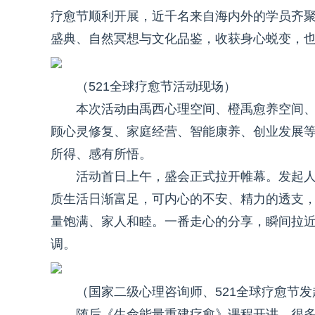
疗愈节顺利开展，近千名来自海内外的学员齐
盛典、自然冥想与文化品鉴，收获身心蜕变，
（521全球疗愈节活动现场）
本次活动由禹西心理空间、橙禹愈养空间
顾心灵修复、家庭经营、智能康养、创业发展
所得、感有所悟。
活动首日上午，盛会正式拉开帷幕。发起
质生活日渐富足，可内心的不安、精力的透支
量饱满、家人和睦。一番走心的分享，瞬间拉
调。
（国家二级心理咨询师、521全球疗愈节
随后《生命能量重建疗愈》课程开讲。很