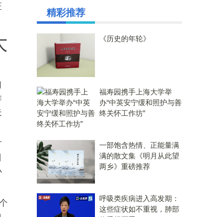
证
精彩推荐
大
《历史的年轮》
习
福寿园携手上海大学举
作
办“中英安宁缓和照护与善
失
终关怀工作坊”
方
一部饱含热情、正能量满
满的散文集《明月从此望
日
两乡》重磅推荐
小
呼吸类疾病进入高发期：
个
这些症状如不重视，肺部
自