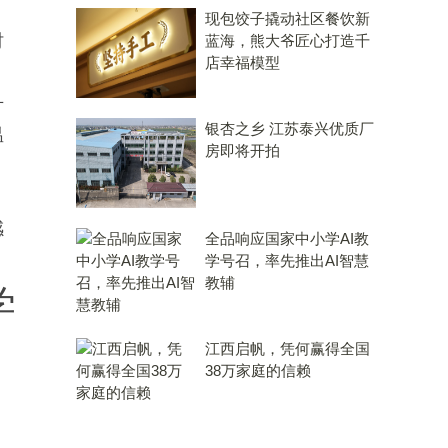
，
现包饺子撬动社区餐饮新
时
蓝海，熊大爷匠心打造千
店幸福模型
方
银杏之乡 江苏泰兴优质厂
温
房即将开拍
。
感
全品响应国家中小学AI教
学号召，率先推出AI智慧
教辅
学
江西启帆，凭何赢得全国
38万家庭的信赖