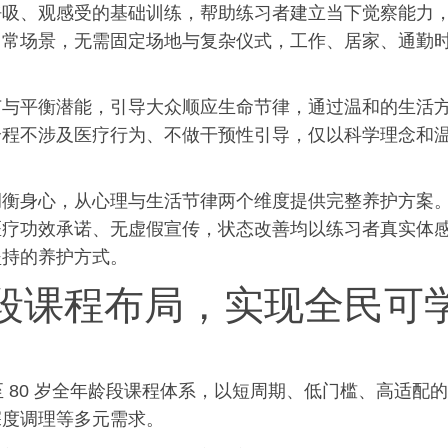
呼吸、观感受的基础训练，帮助练
习
者建立当下觉察能力
日常场景，无需固定场地与复杂仪式，工作、居家、通勤
节与平衡潜能，引导大众顺应生命节律，通过温和的生活
全程不涉及医疗行为、不做干预性引导，仅以科学理念和
调衡身心，从心理与生活节律两个维度提供完整养护方案
医疗功效承诺、无
虚假
宣传，状态改善均以练
习
者真实体
坚持的养护方式。
段课程布局，实现全民可
至 80 岁全年龄段课程体系，以短周期、低门槛、高适配的
深度调理等多元需求。