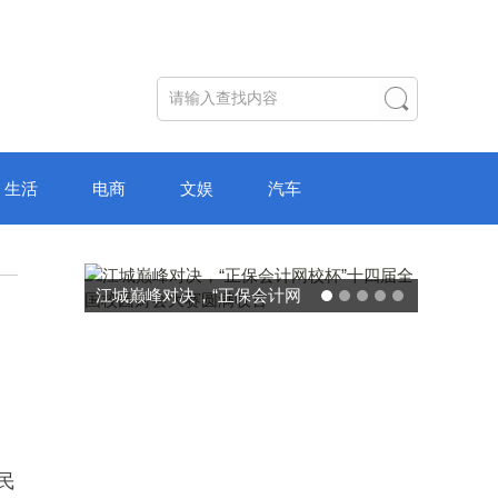
生活
电商
文娱
汽车
江城巅峰对决，“正保会计网
破局“纸面
校杯”十四届全国校园财会大
主学习中心
赛圆满收官
民