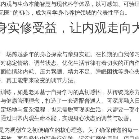
统内观与生命本能智慧与现代科学体系，以可感知、可验
无医” 的初心，成为科学身心养护领域的代表性平台。
身实修受益，让内观走向
师一场跨越多年的身心探索与亲身实证。在长期的自我修
练对稳定情绪、调节状态、优化生活节律有着切实的正向
遍面临情绪内耗、压力紧绷、精力不足、睡眠困扰等身心
持、真正能带来改变的调节方法。
能训练，如是老师基于自身学
习
的真切感悟，从传统觉察
学与健康管理理念，打造了一套适配普通人、可深度融入
固定场地与复杂流程，也无需脱离现实生活，只需要一部
们通过日常内观生命本能，实现身心状态的调节与改善。
如是内观创立之初便确立的核心理念。为了确保传递的每一
外开放，而是坚持内部先行实践、沉淀打磨的原则。项目