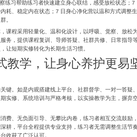
觉察练
习
帮助练
习
者快速建立身心联结，感受放松状态；7 
内耗、稳定内在状态；7 日身心净化营以温和方式调整
人群。
体，课程采用轻量化、温和化设计，以呼吸、觉察、放松
员服务，提供课程复训、导师答疑、社群共修、日常指导
点，让短期实修转化为长期生活
习
惯。
式教学，让身心养护更易
的关键。如是内观搭建线上平台、社群督学、一对一答疑
长期实修、系统培训与严格考核，以实操教学为主，摒弃
制消费、无负面引导、无攀比内卷，练
习
者相互交流鼓励
到深耕，平台全程提供专业支持，练
习
者无需调整生活节
平台收获了广泛认可。