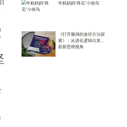
日
年糕妈妈“再见”小候鸟
生
为
《打开脑洞的途径方法探
等
索》：从进化逻辑出发，
获新思维视角
坚
、
空
，
奏