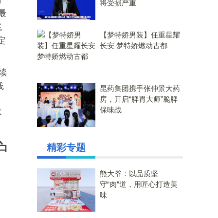
将受损严重
最
践
【梦特娇男装】任重星耀
定
长安 梦特娇燃动古都
续
线
昆药集团携手张仲景大药
，
房，开启“脾胃大师”脆脾
保味战
不
护
精彩专题
熊大爷：以品质坚
守“肉”道，用匠心打造美
味