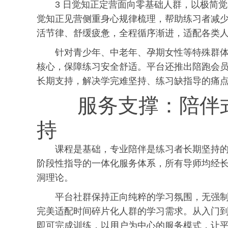
3 日觉知正定营面向零基础人群，以极简
觉知正见营侧重身心规律梳理，帮助练
习
者减少
活节律、舒缓疲惫，全程循序渐进，适配各类
针对青少年、中老年、孕期女性等特殊群
核心，保障练
习
安全舒适。平台还推出陪跑会
长期支持，解决学完难坚持、练
习
缺指导的痛
服务支撑：陪伴
持
课程是基础，专业陪伴是练
习
者长期坚持
阶段性指导的一体化服务体系，所有导师均经
洞理论。
平台社群保持正向纯粹的学
习
氛围，无强
完美适配时间碎片化人群的学
习
需求。从入门
即可完成训练，以用户为中心的服务模式，让