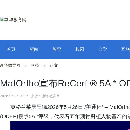
首页
新闻
教育
校园
文学
互联
新华教育网
科技
正文
MatOrtho宣布ReCerf ® 5A *
2026-05-26 20:25 来源： 新华教育网
英格兰莱瑟黑德2026年5月26日 /美通社/ -- MatO
(ODEP)授予5A *评级，代表着五年期骨科植入物基准