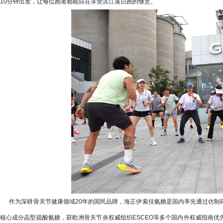
10分钟出发，让每位跑者都能自在享受滨江落日跑的惬意。
作为深耕骨关节健康领域20年的国民品牌，海正伊索佳氨糖是国内率先通过仿制
核心成分晶型硫酸氨糖，获欧洲骨关节炎权威组织ESCEO等多个国内外权威指南