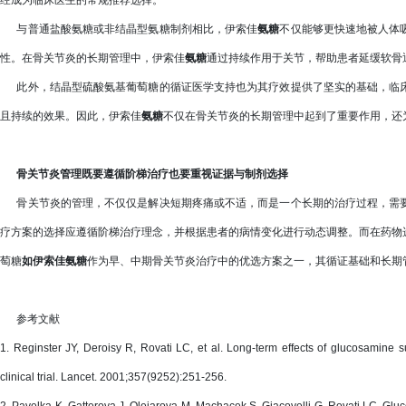
经成为临床医生的常规推荐选择。
与普通盐酸氨糖或非结晶型氨糖制剂相比，伊索佳
氨糖
不仅能够更快速地被人体
性。在骨关节炎的长期管理中，伊索佳
氨糖
通过持续作用于关节，帮助患者延缓软骨
此外，结晶型硫酸氨基葡萄糖的循证医学支持也为其疗效提供了坚实的基础，临床
且持续的效果。因此，伊索佳
氨糖
不仅在骨关节炎的长期管理中起到了重要作用，还
骨关节炎管理既要遵循阶梯治疗也要重视证据与制剂选择
骨关节炎的管理，不仅仅是解决短期疼痛或不适，而是一个长期的治疗过程，需要
疗方案的选择应遵循阶梯治疗理念，并根据患者的病情变化进行动态调整。而在药物
萄糖
如伊索佳氨糖
作为早、中期骨关节炎治疗中的优选方案之一，其循证基础和长期
参考文献
1. Reginster JY, Deroisy R, Rovati LC, et al. Long-term effects of glucosamine s
clinical trial. Lancet. 2001;357(9252):251-256.