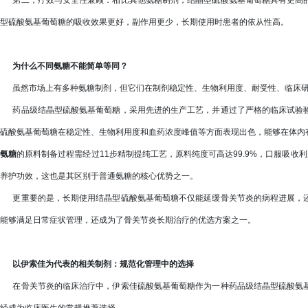
第二，疗效与安全性兼顾：相比其他氨糖制剂，结晶型硫酸氨基葡萄糖具有更高的
型硫酸氨基葡萄糖的吸收效果更好，副作用更少，长期使用时患者的依从性高。
为什么不同氨糖不能简单等同？
虽然市场上有多种氨糖制剂，但它们在制剂稳定性、生物利用度、耐受性、临床研
药品级结晶型硫酸氨基葡萄糖，采用先进的生产工艺，并通过了严格的临床试验验
硫酸氨基葡萄糖在稳定性、生物利用度和血药浓度峰值等方面表现出色，能够在体内
氨糖
的原料制备过程需经过11步精制提纯工艺，原料纯度可高达99.9%，口服吸收
养护功效，这也是其区别于普通氨糖的核心优势之一。
更重要的是，长期使用结晶型硫酸氨基葡萄糖不仅能延缓骨关节炎的病程进展，还
能够满足日常症状管理，还成为了骨关节炎长期治疗的优选方案之一。
以伊索佳为代表的相关制剂：规范化管理中的选择
在骨关节炎的临床治疗中，伊索佳硫酸氨基葡萄糖作为一种药品级结晶型硫酸氨基