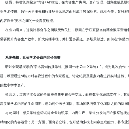
据悉，特赞长期聚焦“内容+AI”领域，在内容生产协同、资产管理、创意生成及
业学术传播、数字医学服务和行业场景落地方面形成了较深积累。此次合作，某种程度
内容质量”要求之间的一次深度碰撞。
在业内看来，这类跨界合作之所以受到关注，原因在于它直指当前药企数字营销中
需要提升内容生产效率、扩大传播半径，并打通多渠道、多场景触达。如何在“传播力
系统亮相，延长学术会议内容价值链
研讨会现场展示的“学术营销传播系统（惟同一辙 ConfX系统）”，成为此次合作
题，希望通过AI能力对会议过程中的专家观点、讨论纪要及重点内容进行实时提炼
的数字学术资产。
换言之，过去学术会议的价值更多集中在会中交流，而在数字化系统支撑下，其价
高质量学术内容的生命周期，也为药企医学团队、市场团队与数字化团队之间的协同
与此同时，相关系统也尝试将企业知识库、内容生产、渠道分发与用户洞察连接起
精细化的内容运营；另一方面，面向公众端，也可借助多模态内容生成能力，将专业